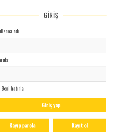
GİRİŞ
llanıcı adı:
rola:
Beni hatırla
Giriş yap
Kayıp parola
Kayıt ol