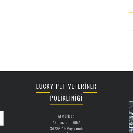
LUCKY PET VETERİNER
POLİKLİNİĞİ
Atatürk cd.
Akdeniz apt. 68/A
34736 19 Mayıs mah.