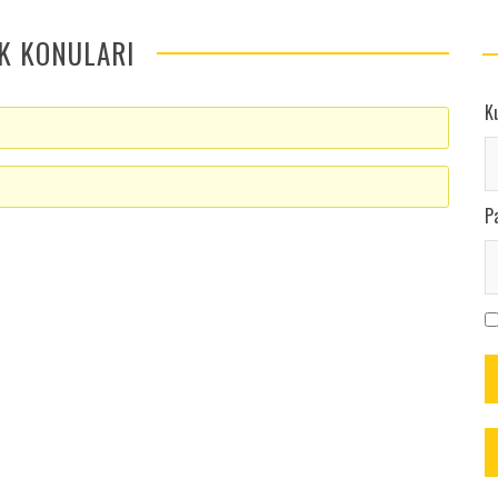
K KONULARI
Ku
Pa