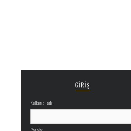
GİRİŞ
Kullanıcı adı:
Parola: