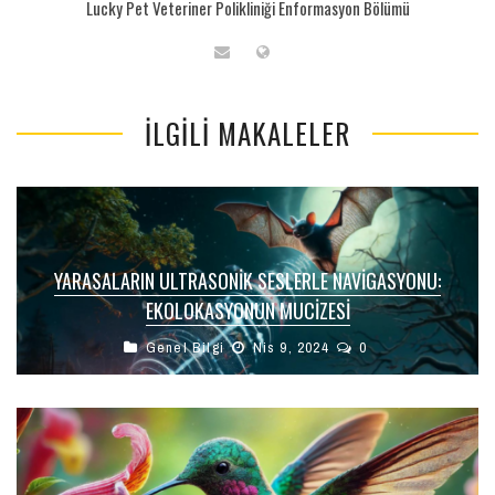
Lucky Pet Veteriner Polikliniği Enformasyon Bölümü
İLGILI MAKALELER
YARASALARIN ULTRASONIK SESLERLE NAVIGASYONU:
EKOLOKASYONUN MUCIZESI
Genel Bilgi
Nis 9, 2024
0