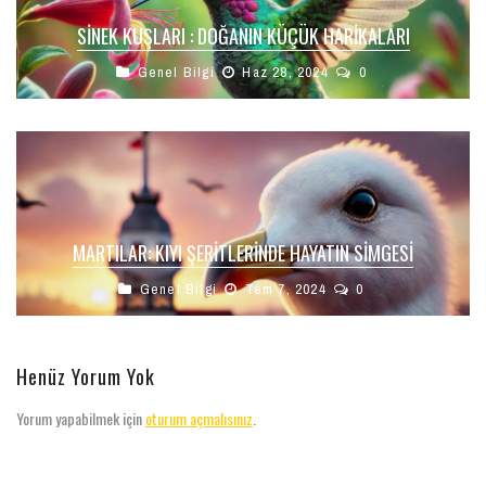
SINEK KUŞLARI : DOĞANIN KÜÇÜK HARIKALARI
Genel Bilgi
Haz 28, 2024
0
MARTILAR: KIYI ŞERITLERINDE HAYATIN SIMGESI
Genel Bilgi
Tem 7, 2024
0
Henüz Yorum Yok
Yorum yapabilmek için
oturum açmalısınız
.