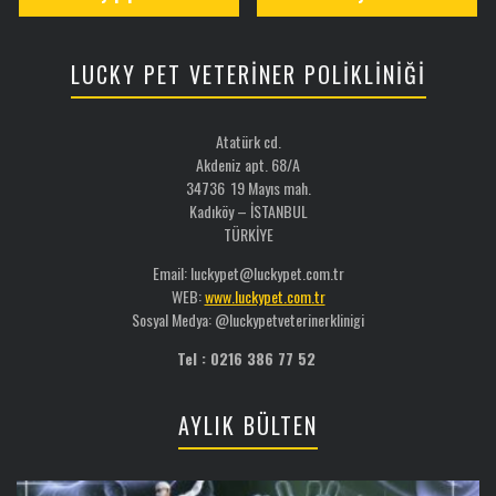
LUCKY PET VETERİNER POLİKLİNİĞİ
Atatürk cd.
Akdeniz apt. 68/A
34736 19 Mayıs mah.
Kadıköy – İSTANBUL
TÜRKİYE
Email: luckypet@luckypet.com.tr
WEB:
www.luckypet.com.tr
Sosyal Medya: @luckypetveterinerklinigi
Tel : 0216 386 77 52
AYLIK BÜLTEN