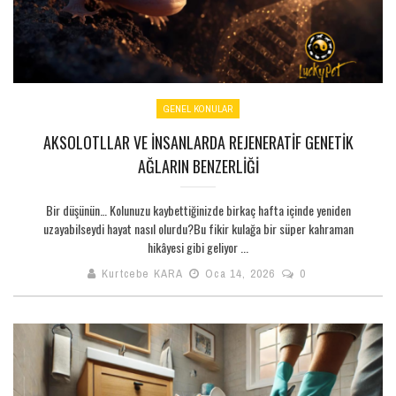
GENEL KONULAR
AKSOLOTLLAR VE İNSANLARDA REJENERATIF GENETIK
AĞLARIN BENZERLIĞI
Bir düşünün… Kolunuzu kaybettiğinizde birkaç hafta içinde yeniden
uzayabilseydi hayat nasıl olurdu?Bu fikir kulağa bir süper kahraman
hikâyesi gibi geliyor ...
Kurtcebe KARA
Oca 14, 2026
0