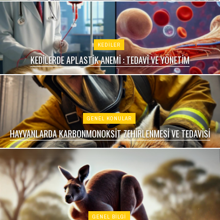
KEDİLER
KEDILERDE APLASTIK ANEMI : TEDAVI VE YÖNETIM
GENEL KONULAR
HAYVANLARDA KARBONMONOKSIT ZEHIRLENMESI VE TEDAVISI
GENEL BILGI