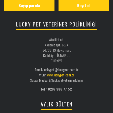
Kayıp parola
Kayıt ol
LUCKY PET VETERİNER POLİKLİNİĞİ
Atatürk cd.
Akdeniz apt. 68/A
34736 19 Mayıs mah.
Kadıköy – İSTANBUL
TÜRKİYE
Email: luckypet@luckypet.com.tr
WEB:
www.luckypet.com.tr
Sosyal Medya: @luckypetveterinerklinigi
Tel : 0216 386 77 52
AYLIK BÜLTEN