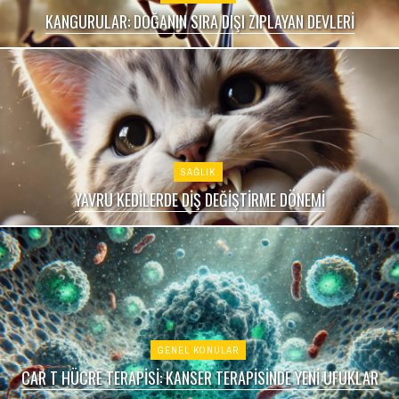
KANGURULAR: DOĞANIN SIRA DIŞI ZIPLAYAN DEVLERI
SAĞLIK
YAVRU KEDILERDE DIŞ DEĞIŞTIRME DÖNEMI
GENEL KONULAR
CAR T HÜCRE TERAPISI: KANSER TERAPISINDE YENI UFUKLAR