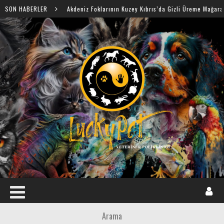
SON HABERLER
Akdeniz Foklarının Kuzey Kıbrıs’da Gizli Üreme Mağaraları Keşfedildi