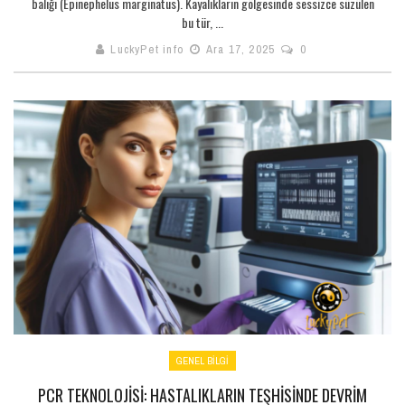
balığı (Epinephelus marginatus). Kayalıkların gölgesinde sessizce süzülen
bu tür, ...
LuckyPet info
Ara 17, 2025
0
GENEL BILGI
PCR TEKNOLOJISI: HASTALIKLARIN TEŞHISINDE DEVRIM