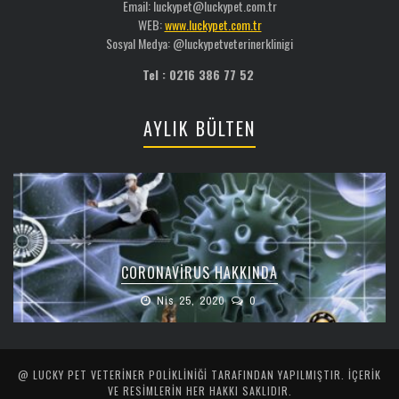
Email: luckypet@luckypet.com.tr
WEB:
www.luckypet.com.tr
Sosyal Medya: @luckypetveterinerklinigi
Tel : 0216 386 77 52
AYLIK BÜLTEN
CORONAVIRUS HAKKINDA
Nis 25, 2020
0
@ LUCKY PET VETERINER POLIKLINIĞI TARAFINDAN YAPILMIŞTIR. İÇERIK
VE RESIMLERIN HER HAKKI SAKLIDIR.