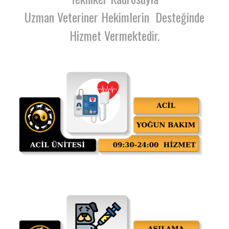
Uzman Veteriner Hekimlerin Desteğinde
Hizmet Vermektedir.