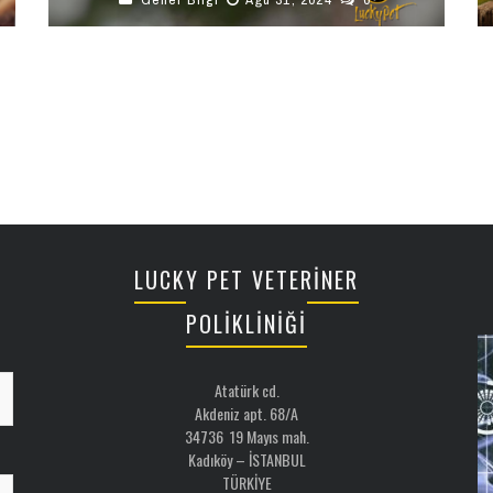
Uçan sincaplar (Glaucomys cinsine ait olanlar),
doğanın en ilginç yaratıklarından biridir. Her ne kadar
adları “uçan” olsa da, aslında uçmak ...
LUCKY PET VETERİNER
POLİKLİNİĞİ
Atatürk cd.
Akdeniz apt. 68/A
34736 19 Mayıs mah.
Kadıköy – İSTANBUL
TÜRKİYE