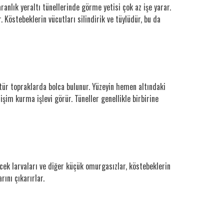
anlık yeraltı tünellerinde görme yetisi çok az işe yarar.
 Köstebeklerin vücutları silindirik ve tüylüdür, bu da
tür topraklarda bolca bulunur. Yüzeyin hemen altındaki
şim kurma işlevi görür. Tüneller genellikle birbirine
cek larvaları ve diğer küçük omurgasızlar, köstebeklerin
rını çıkarırlar.