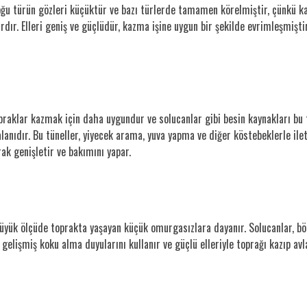
oğu türün gözleri küçüktür ve bazı türlerde tamamen körelmiştir, çünkü kar
ır. Elleri geniş ve güçlüdür, kazma işine uygun bir şekilde evrimleşmiştir.
praklar kazmak için daha uygundur ve solucanlar gibi besin kaynakları bu 
anıdır. Bu tüneller, yiyecek arama, yuva yapma ve diğer köstebeklerle ileti
rak genişletir ve bakımını yapar.
 büyük ölçüde toprakta yaşayan küçük omurgasızlara dayanır. Solucanlar, bö
gelişmiş koku alma duyularını kullanır ve güçlü elleriyle toprağı kazıp avla