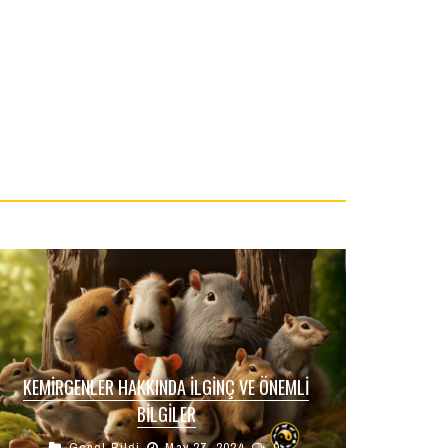
KEMIRGENLER HAKKINDA İLGINÇ VE ÖNEMLI
BILGILER
Genel Bilgi
May 27, 2024
0