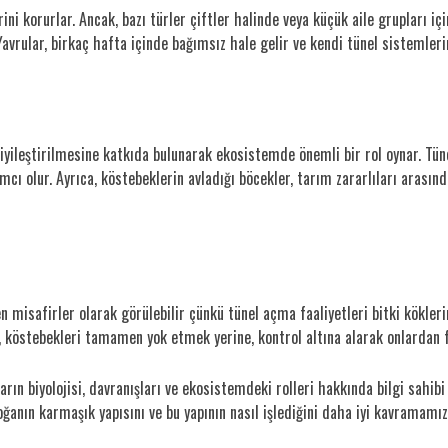
rini korurlar. Ancak, bazı türler çiftler halinde veya küçük aile grupları i
Yavrular, birkaç hafta içinde bağımsız hale gelir ve kendi tünel sistemleri
iyileştirilmesine katkıda bulunarak ekosistemde önemli bir rol oynar. Tüne
mcı olur. Ayrıca, köstebeklerin avladığı böcekler, tarım zararlıları arasın
misafirler olarak görülebilir çünkü tünel açma faaliyetleri bitki kökleri
r, köstebekleri tamamen yok etmek yerine, kontrol altına alarak onlardan 
arın biyolojisi, davranışları ve ekosistemdeki rolleri hakkında bilgi sahibi
ğanın karmaşık yapısını ve bu yapının nasıl işlediğini daha iyi kavramamız