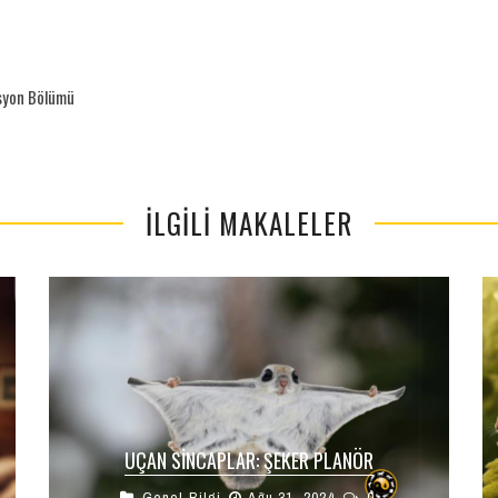
asyon Bölümü
İLGILI MAKALELER
UÇAN SINCAPLAR: ŞEKER PLANÖR
Genel Bilgi
Ağu 31, 2024
0