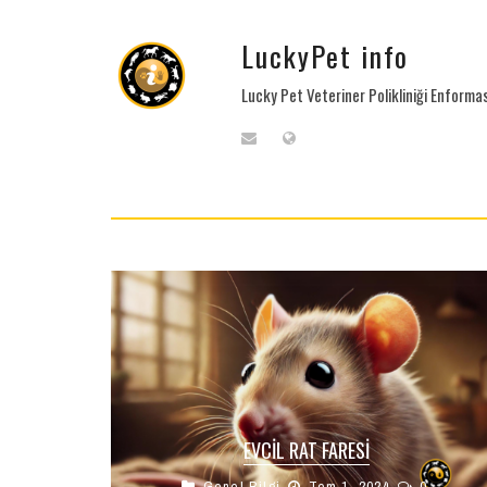
LuckyPet info
Lucky Pet Veteriner Polikliniği Enform
EVCIL RAT FARESI
Genel Bilgi
Tem 1, 2024
0