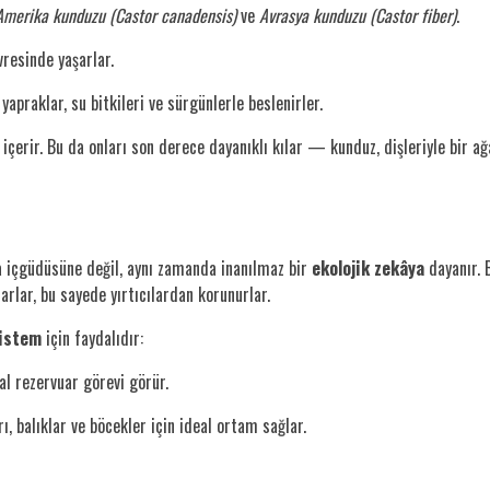
Amerika kunduzu (Castor canadensis)
ve
Avrasya kunduzu (Castor fiber)
.
vresinde yaşarlar.
praklar, su bitkileri ve sürgünlerle beslenirler.
içerir. Bu da onları son derece dayanıklı kılar — kunduz, dişleriyle bir a
a içgüdüsüne değil, aynı zamanda inanılmaz bir
ekolojik zekâya
dayanır. 
arlar, bu sayede yırtıcılardan korunurlar.
istem
için faydalıdır:
al rezervuar görevi görür.
ı, balıklar ve böcekler için ideal ortam sağlar.