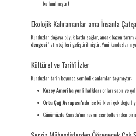
kullanılmıştır!
Ekolojik Kahramanlar ama İnsanla Çatış
Kunduzlar doğaya büyük katkı sağlar, ancak bazen tarım al
dengesi
” stratejileri geliştirilmiştir. Yani kunduzların 
Kültürel ve Tarihî İzler
Kunduzlar tarih boyunca sembolik anlamlar taşımıştır:
Kuzey Amerika yerli halkları
onları sabır ve çal
Orta Çağ Avrupası’nda
ise kürkleri çok değerliy
Günümüzde Kanada’nın resmi sembollerinden biridi
Sessiz Mühendislerden Öğrenecek Çok Ş