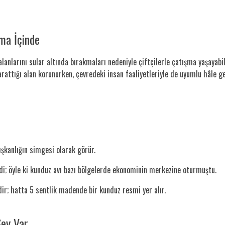
ma İçinde
anlarını sular altında bırakmaları nedeniyle çiftçilerle çatışma yaşayabil
yarattığı alan korunurken, çevredeki insan faaliyetleriyle de uyumlu hâle get
ışkanlığın simgesi olarak görür.
di; öyle ki kunduz avı bazı bölgelerde ekonominin merkezine oturmuştu.
r; hatta 5 sentlik madende bir kunduz resmi yer alır.
ey Var