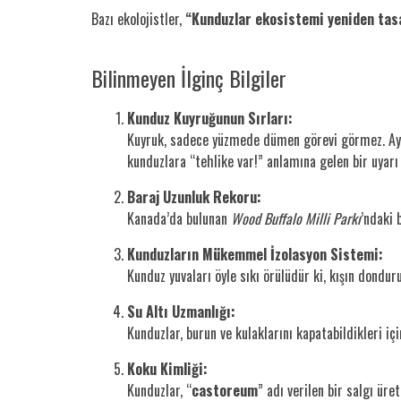
Bazı ekolojistler,
“Kunduzlar ekosistemi yeniden tasa
Bilinmeyen İlginç Bilgiler
Kunduz Kuyruğunun Sırları:
Kuyruk, sadece yüzmede dümen görevi görmez. Aynı 
kunduzlara “tehlike var!” anlamına gelen bir uyarı 
Baraj Uzunluk Rekoru:
Kanada’da bulunan
Wood Buffalo Milli Parkı
’ndaki 
Kunduzların Mükemmel İzolasyon Sistemi:
Kunduz yuvaları öyle sıkı örülüdür ki, kışın donduru
Su Altı Uzmanlığı:
Kunduzlar, burun ve kulaklarını kapatabildikleri iç
Koku Kimliği:
Kunduzlar, “
castoreum
” adı verilen bir salgı ür