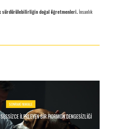
k sürdürülebilirliğin doğal öğretmenleri.
İnsanlık
SONRAKI MAKALE
 SESSIZCE İLERLEYEN BIR HORMON DENGESIZLIĞI