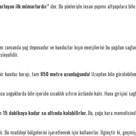
rlayan ilk mimarlardır”
der. Bu yönleriyle insan yapımı altyapılara bil
zamanda yağ deposudur ve kunduzlar kışın enerjilerini bu yağdan sağlar. 
sinyalidir.
bir kunduz barajı, tam
850 metre uzunluğunda
! Uzaydan bile görülebilen
cu soğuklarda bile içeride sıcaklık sıfırın üstünde kalır. Hava girişini sağ
in
15 dakikaya kadar su altında kalabilirler.
Bu, çoğu kara memelisind
etir. Bu maddeyi bölgelerini işaretlemek için kullanırlar. İlginçtir ki, ge