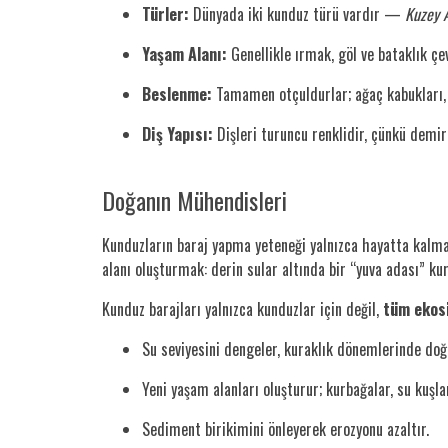
Türler:
Dünyada iki kunduz türü vardır —
Kuzey 
Yaşam Alanı:
Genellikle ırmak, göl ve bataklık çe
Beslenme:
Tamamen otçuldurlar; ağaç kabukları, ya
Diş Yapısı:
Dişleri turuncu renklidir, çünkü demir 
Doğanın Mühendisleri
Kunduzların baraj yapma yeteneği yalnızca hayatta kalm
alanı oluşturmak: derin sular altında bir “yuva adası” kur
Kunduz barajları yalnızca kunduzlar için değil,
tüm ekos
Su seviyesini dengeler, kuraklık dönemlerinde doğ
Yeni yaşam alanları oluşturur; kurbağalar, su kuşlar
Sediment birikimini önleyerek erozyonu azaltır.