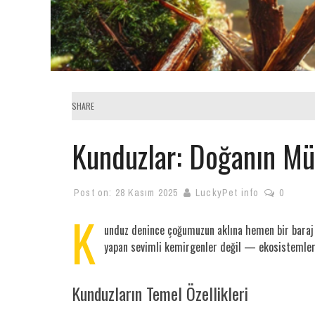
SHARE
Kunduzlar: Doğanın Müh
Post on:
28 Kasım 2025
LuckyPet info
0
K
unduz denince çoğumuzun aklına hemen bir baraj g
yapan sevimli kemirgenler değil — ekosistemleri 
Kunduzların Temel Özellikleri