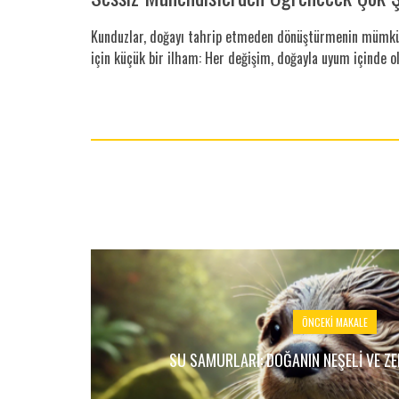
Kunduzlar, doğayı tahrip etmeden dönüştürmenin mümkün
için küçük bir ilham: Her değişim, doğayla uyum içinde old
ÖNCEKI MAKALE
SU SAMURLARI: DOĞANIN NEŞELI VE ZE