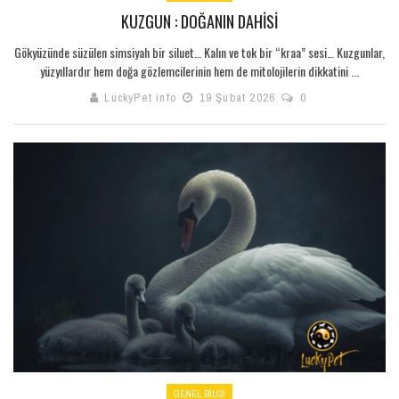
KUZGUN : DOĞANIN DAHISI
Gökyüzünde süzülen simsiyah bir siluet… Kalın ve tok bir “kraa” sesi… Kuzgunlar,
yüzyıllardır hem doğa gözlemcilerinin hem de mitolojilerin dikkatini ...
LuckyPet info
19 Şubat 2026
0
GENEL BILGI