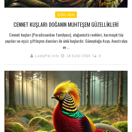
GENEL BILGI
CENNET KUŞLARI: DOĞANIN MUHTEŞEM GÜZELLIKLERI
Cennet kuşları (Paradisaeidae familyası), olağanüstü renkleri, karmaşık tüy
yapıları ve eşsiz çiftleşme dansları ile ünlü kuşlardır. Güneydoğu Asya, Avustralya
ve ...
LuckyPet info
18 Eylül 2024
0