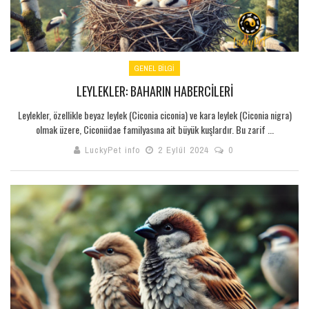
GENEL BILGI
LEYLEKLER: BAHARIN HABERCILERI
Leylekler, özellikle beyaz leylek (Ciconia ciconia) ve kara leylek (Ciconia nigra)
olmak üzere, Ciconiidae familyasına ait büyük kuşlardır. Bu zarif ...
LuckyPet info
2 Eylül 2024
0