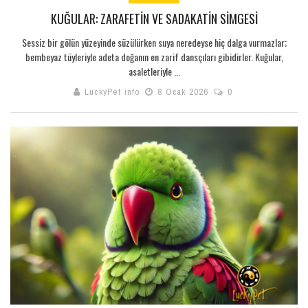
KUĞULAR: ZARAFETIN VE SADAKATIN SIMGESI
Sessiz bir gölün yüzeyinde süzülürken suya neredeyse hiç dalga vurmazlar;
bembeyaz tüyleriyle adeta doğanın en zarif dansçıları gibidirler. Kuğular,
asaletleriyle ...
LuckyPet info
8 Ocak 2026
0