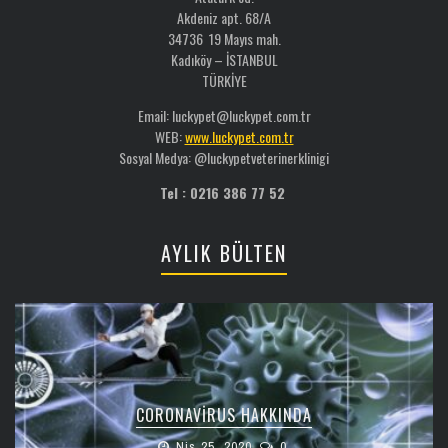
Akdeniz apt. 68/A
34736 19 Mayıs mah.
Kadıköy – İSTANBUL
TÜRKİYE
Email: luckypet@luckypet.com.tr
WEB:
www.luckypet.com.tr
Sosyal Medya: @luckypetveterinerklinigi
Tel : 0216 386 77 52
AYLIK BÜLTEN
CORONAVIRUS HAKKINDA
Nis 25, 2020
0