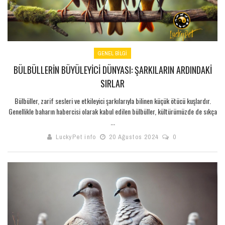
GENEL BILGI
BÜLBÜLLERIN BÜYÜLEYICI DÜNYASI: ŞARKILARIN ARDINDAKI
SIRLAR
Bülbüller, zarif sesleri ve etkileyici şarkılarıyla bilinen küçük ötücü kuşlardır.
Genellikle baharın habercisi olarak kabul edilen bülbüller, kültürümüzde de sıkça
...
LuckyPet info
20 Ağustos 2024
0