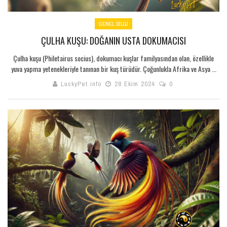
GENEL BILGI
ÇULHA KUŞU: DOĞANIN USTA DOKUMACISI
Çulha kuşu (Philetairus socius), dokumacı kuşlar familyasından olan, özellikle
yuva yapma yetenekleriyle tanınan bir kuş türüdür. Çoğunlukla Afrika ve Asya ...
LuckyPet info
28 Ekim 2024
0