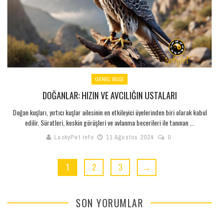
GENEL BILGI
DOĞANLAR: HIZIN VE AVCILIĞIN USTALARI
Doğan kuşları, yırtıcı kuşlar ailesinin en etkileyici üyelerinden biri olarak kabul
edilir. Süratleri, keskin görüşleri ve avlanma becerileri ile tanınan ...
LuckyPet info
11 Ağustos 2024
0
1
2
3
→
SON YORUMLAR