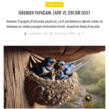
GENEL BILGI
İSKENDER PAPAĞANI: ZARIF VE ZEKI BIR DOST
İskender Papağanı (Psittacula eupatria), zarif görünümü ve yüksek zekâsı ile
dünyanın en sevilen papağan türlerinden biridir. Anavatanı Güney Asya olan ...
LuckyPet info
29 Nisan 2025
0