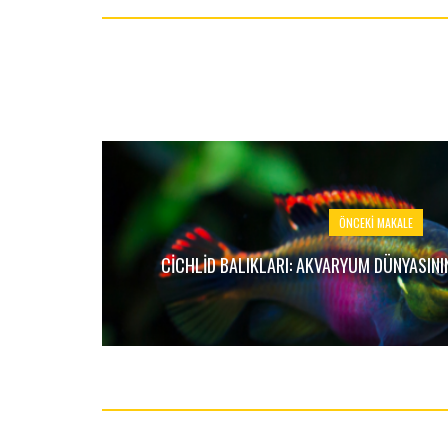
ÖNCEKI MAKALE
CICHLID BALIKLARI: AKVARYUM DÜNYASINI