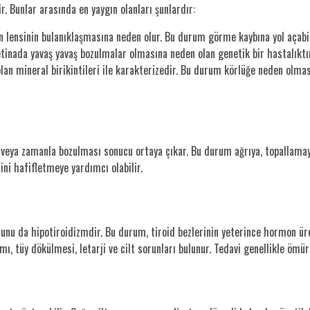
ir. Bunlar arasında en yaygın olanları şunlardır:
zün lensinin bulanıklaşmasına neden olur. Bu durum görme kaybına yol açabil
etinada yavaş yavaş bozulmalar olmasına neden olan genetik bir hastalıktır
 olan mineral birikintileri ile karakterizedir. Bu durum körlüğe neden olma
veya zamanla bozulması sonucu ortaya çıkar. Bu durum ağrıya, topallamaya 
ini hafifletmeye yardımcı olabilir.
runu da hipotiroidizmdir. Bu durum, tiroid bezlerinin yeterince hormon 
alımı, tüy dökülmesi, letarji ve cilt sorunları bulunur. Tedavi genellikle ö