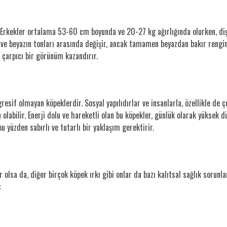
. Erkekler ortalama 53-60 cm boyunda ve 20-27 kg ağırlığında olurken, dişil
h ve beyazın tonları arasında değişir, ancak tamamen beyazdan bakır rengin
ra çarpıcı bir görünüm kazandırır.
esif olmayan köpeklerdir. Sosyal yapılıdırlar ve insanlarla, özellikle de ço
olabilir. Enerji dolu ve hareketli olan bu köpekler, günlük olarak yüksek 
bu yüzden sabırlı ve tutarlı bir yaklaşım gerektirir.
r olsa da, diğer birçok köpek ırkı gibi onlar da bazı kalıtsal sağlık sorunl
: