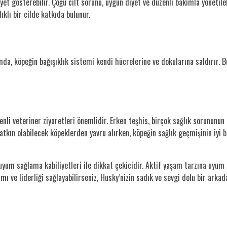
yet gösterebilir. Çoğu cilt sorunu, uygun diyet ve düzenli bakımla yönetileb
ıklı bir cilde katkıda bulunur.
da, köpeğin bağışıklık sistemi kendi hücrelerine ve dokularına saldırır. B
nli veteriner ziyaretleri önemlidir. Erken teşhis, birçok sağlık sorununun b
yatkın olabilecek köpeklerden yavru alırken, köpeğin sağlık geçmişinin iyi bi
uyum sağlama kabiliyetleri ile dikkat çekicidir. Aktif yaşam tarzına uyum
mı ve liderliği sağlayabilirseniz, Husky’nizin sadık ve sevgi dolu bir arkad