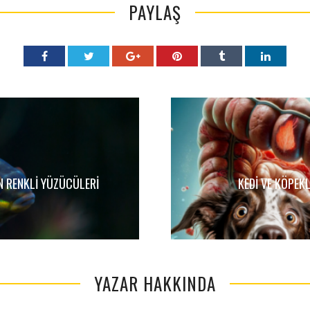
PAYLAŞ
N RENKLI YÜZÜCÜLERI
KEDI VE KÖPEK
YAZAR HAKKINDA