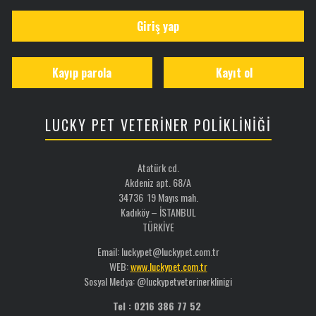
Giriş yap
Kayıp parola
Kayıt ol
LUCKY PET VETERİNER POLİKLİNİĞİ
Atatürk cd.
Akdeniz apt. 68/A
34736 19 Mayıs mah.
Kadıköy – İSTANBUL
TÜRKİYE
Email: luckypet@luckypet.com.tr
WEB:
www.luckypet.com.tr
Sosyal Medya: @luckypetveterinerklinigi
Tel : 0216 386 77 52