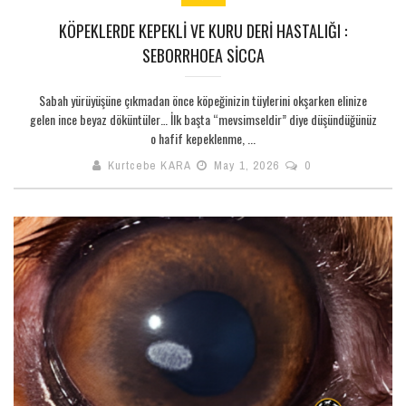
KÖPEKLERDE KEPEKLI VE KURU DERI HASTALIĞI :
SEBORRHOEA SICCA
Sabah yürüyüşüne çıkmadan önce köpeğinizin tüylerini okşarken elinize
gelen ince beyaz döküntüler… İlk başta “mevsimseldir” diye düşündüğünüz
o hafif kepeklenme, ...
Kurtcebe KARA
May 1, 2026
0