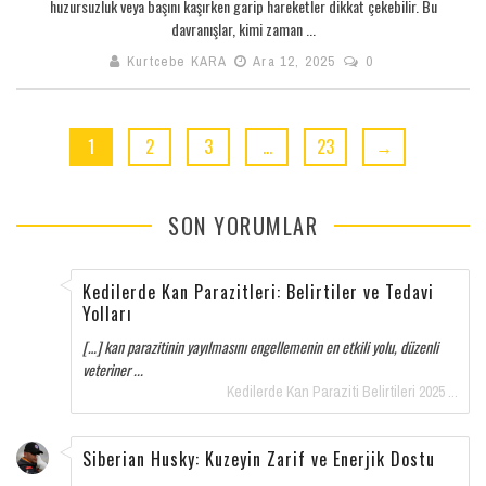
huzursuzluk veya başını kaşırken garip hareketler dikkat çekebilir. Bu
davranışlar, kimi zaman ...
Kurtcebe KARA
Ara 12, 2025
0
1
2
3
…
23
→
SON YORUMLAR
Kedilerde Kan Parazitleri: Belirtiler ve Tedavi
Yolları
[…] kan parazitinin yayılmasını engellemenin en etkili yolu, düzenli
veteriner ...
Kedilerde Kan Paraziti Belirtileri 2025 ...
Siberian Husky: Kuzeyin Zarif ve Enerjik Dostu