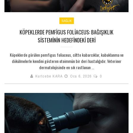
SAĞLIK
KÖPEKLERDE PEMFIGUS FOLIACEUS: BAĞIŞIKLIK
SISTEMININ HEDEFINDEKI DERI
Köpeklerde görülen pemfigus foliaceus, ciltte kabarcıklar, kabuklanma ve
dökülmelerle kendini gösteren otoimmün bir deri hastalığıdır. Veteriner
dermatolojisinde en sık rastlanan ...
Kurtcebe KARA
Oca 6, 2026
0