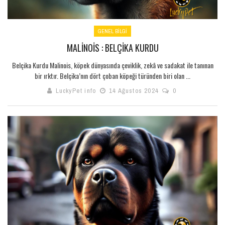
GENEL BILGI
MALİNOİS : BELÇIKA KURDU
Belçika Kurdu Malinois, köpek dünyasında çeviklik, zekâ ve sadakat ile tanınan
bir ırktır. Belçika’nın dört çoban köpeği türünden biri olan ...
LuckyPet info
14 Ağustos 2024
0