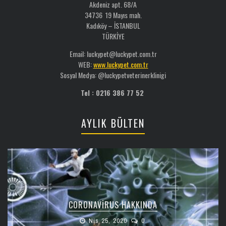
Akdeniz apt. 68/A
34736 19 Mayıs mah.
Kadıköy – İSTANBUL
TÜRKİYE
Email: luckypet@luckypet.com.tr
WEB:
www.luckypet.com.tr
Sosyal Medya: @luckypetveterinerklinigi
Tel : 0216 386 77 52
AYLIK BÜLTEN
CORONAVIRUS HAKKINDA
Nis 25, 2020
0