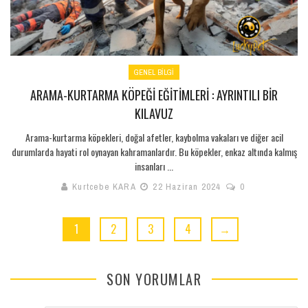
GENEL BILGI
ARAMA-KURTARMA KÖPEĞI EĞITIMLERI : AYRINTILI BIR
KILAVUZ
Arama-kurtarma köpekleri, doğal afetler, kaybolma vakaları ve diğer acil
durumlarda hayati rol oynayan kahramanlardır. Bu köpekler, enkaz altında kalmış
insanları ...
Kurtcebe KARA
22 Haziran 2024
0
1
2
3
4
→
SON YORUMLAR