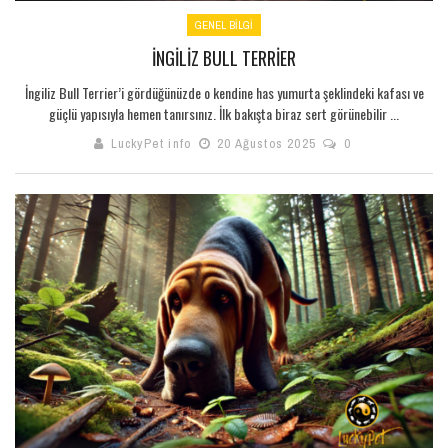
GENEL BILGI
İNGILIZ BULL TERRIER
İngiliz Bull Terrier’i gördüğünüzde o kendine has yumurta şeklindeki kafası ve
güçlü yapısıyla hemen tanırsınız. İlk bakışta biraz sert görünebilir ...
LuckyPet info
20 Ağustos 2025
0