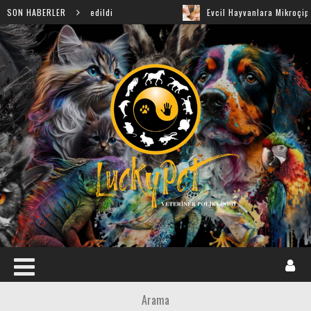
ı Keşfedildi
SON HABERLER
Evcil Hayvanlara Mikroçip ve Pasaport Zoru