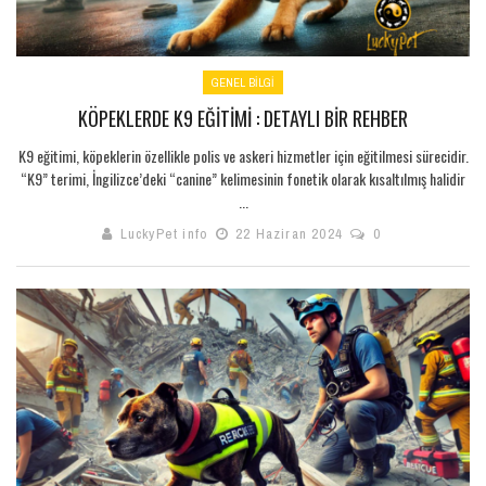
GENEL BILGI
KÖPEKLERDE K9 EĞITIMI : DETAYLI BIR REHBER
K9 eğitimi, köpeklerin özellikle polis ve askeri hizmetler için eğitilmesi sürecidir.
“K9” terimi, İngilizce’deki “canine” kelimesinin fonetik olarak kısaltılmış halidir
...
LuckyPet info
22 Haziran 2024
0