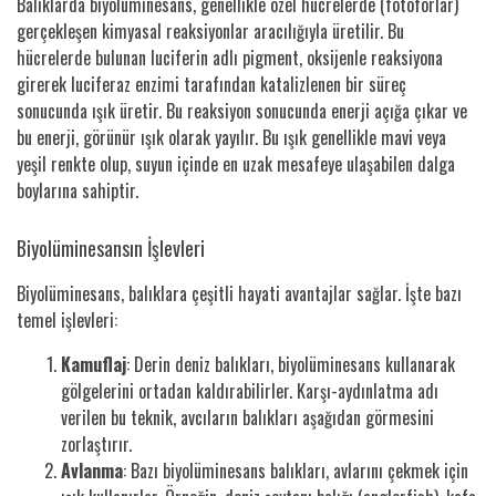
Balıklarda biyolüminesans, genellikle özel hücrelerde (fotoforlar)
gerçekleşen kimyasal reaksiyonlar aracılığıyla üretilir. Bu
hücrelerde bulunan luciferin adlı pigment, oksijenle reaksiyona
girerek luciferaz enzimi tarafından katalizlenen bir süreç
sonucunda ışık üretir. Bu reaksiyon sonucunda enerji açığa çıkar ve
bu enerji, görünür ışık olarak yayılır. Bu ışık genellikle mavi veya
yeşil renkte olup, suyun içinde en uzak mesafeye ulaşabilen dalga
boylarına sahiptir.
Biyolüminesansın İşlevleri
Biyolüminesans, balıklara çeşitli hayati avantajlar sağlar. İşte bazı
temel işlevleri:
Kamuflaj
: Derin deniz balıkları, biyolüminesans kullanarak
gölgelerini ortadan kaldırabilirler. Karşı-aydınlatma adı
verilen bu teknik, avcıların balıkları aşağıdan görmesini
zorlaştırır.
Avlanma
: Bazı biyolüminesans balıkları, avlarını çekmek için