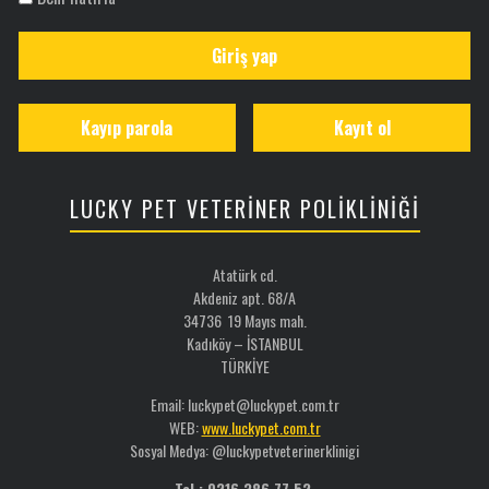
Giriş yap
Kayıp parola
Kayıt ol
LUCKY PET VETERİNER POLİKLİNİĞİ
Atatürk cd.
Akdeniz apt. 68/A
34736 19 Mayıs mah.
Kadıköy – İSTANBUL
TÜRKİYE
Email: luckypet@luckypet.com.tr
WEB:
www.luckypet.com.tr
Sosyal Medya: @luckypetveterinerklinigi
Tel : 0216 386 77 52