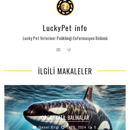
LuckyPet info
Lucky Pet Veteriner Polikliniği Enformasyon Bölümü
İLGILI MAKALELER
ORCA : KATIL BALINALAR
Genel Bilgi
Eyl 6, 2024
0