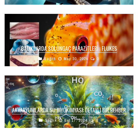
BALIKLARDA SOLUNGAÇ PARAZITLERI : FLUKES
Sağlık
May 30, 2024
0
AKVARYUMLARDA SU BIYOKIMYASI: DETAYLI BIR REHBER
Sağlık
Eyl 17, 2024
0