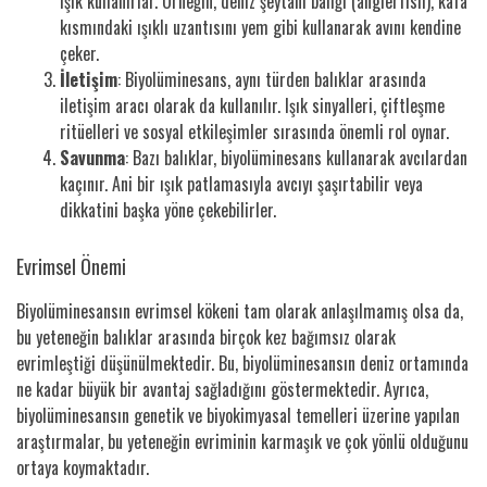
ışık kullanırlar. Örneğin, deniz şeytanı balığı (anglerfish), kafa
kısmındaki ışıklı uzantısını yem gibi kullanarak avını kendine
çeker.
İletişim
: Biyolüminesans, aynı türden balıklar arasında
iletişim aracı olarak da kullanılır. Işık sinyalleri, çiftleşme
ritüelleri ve sosyal etkileşimler sırasında önemli rol oynar.
Savunma
: Bazı balıklar, biyolüminesans kullanarak avcılardan
kaçınır. Ani bir ışık patlamasıyla avcıyı şaşırtabilir veya
dikkatini başka yöne çekebilirler.
Evrimsel Önemi
Biyolüminesansın evrimsel kökeni tam olarak anlaşılmamış olsa da,
bu yeteneğin balıklar arasında birçok kez bağımsız olarak
evrimleştiği düşünülmektedir. Bu, biyolüminesansın deniz ortamında
ne kadar büyük bir avantaj sağladığını göstermektedir. Ayrıca,
biyolüminesansın genetik ve biyokimyasal temelleri üzerine yapılan
araştırmalar, bu yeteneğin evriminin karmaşık ve çok yönlü olduğunu
ortaya koymaktadır.