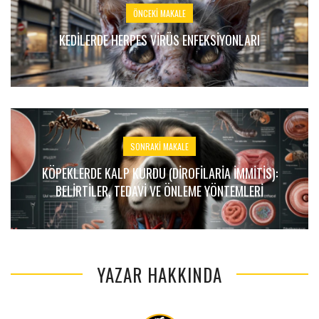
ÖNCEKI MAKALE
KEDILERDE HERPES VIRÜS ENFEKSIYONLARI
SONRAKI MAKALE
KÖPEKLERDE KALP KURDU (DIROFILARIA IMMITIS):
BELIRTILER, TEDAVI VE ÖNLEME YÖNTEMLERI
YAZAR HAKKINDA