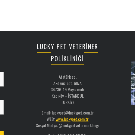
LUCKY PET VETERİNER
POLİKLİNİĞİ
Atatürk cd.
Akdeniz apt. 68/A
34736 19 Mayıs mah.
Kadıköy – İSTANBUL
TÜRKİYE
Email: luckypet@luckypet.com.tr
WEB:
www.luckypet.com.tr
Sosyal Medya: @luckypetveterinerklinigi