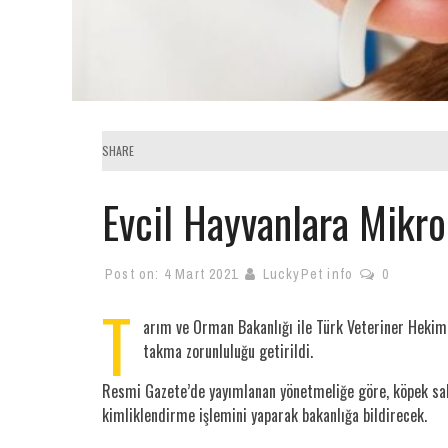
SHARE
Evcil Hayvanlara Mikro
Post on:
4 Mart 2021
LuckyPet info
0
T
arım ve Orman Bakanlığı ile Türk Veteriner Hekimle
takma zorunluluğu getirildi.
Resmi Gazete’de yayımlanan yönetmeliğe göre, köpek sahi
kimliklendirme işlemini yaparak bakanlığa bildirecek.