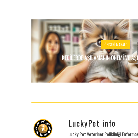
ÖNCEKI MAKALE
KEDILERDE AŞILAMANIN ÖNEMI VE A
LuckyPet info
Lucky Pet Veteriner Polikliniği Enform