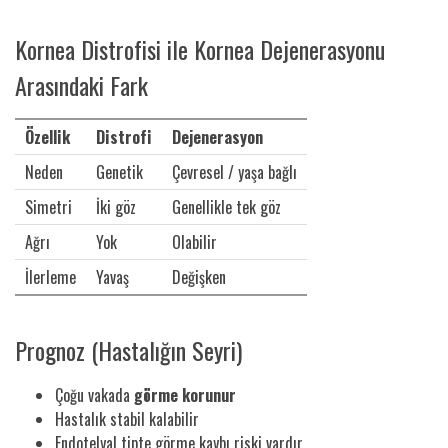
Kornea Distrofisi ile Kornea Dejenerasyonu
Arasındaki Fark
Özellik
Distrofi
Dejenerasyon
Neden
Genetik
Çevresel / yaşa bağlı
Simetri
İki göz
Genellikle tek göz
Ağrı
Yok
Olabilir
İlerleme
Yavaş
Değişken
Prognoz (Hastalığın Seyri)
Çoğu vakada
görme korunur
Hastalık stabil kalabilir
Endotelyal tipte görme kaybı riski vardır