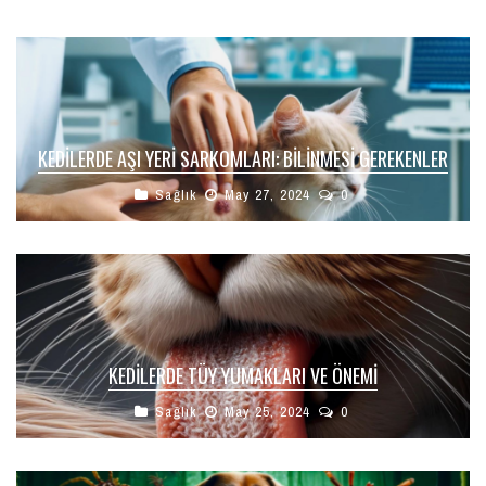
KEDILERDE AŞI YERI SARKOMLARI: BILINMESI GEREKENLER
Sağlık
May 27, 2024
0
KEDILERDE TÜY YUMAKLARI VE ÖNEMI
Sağlık
May 25, 2024
0