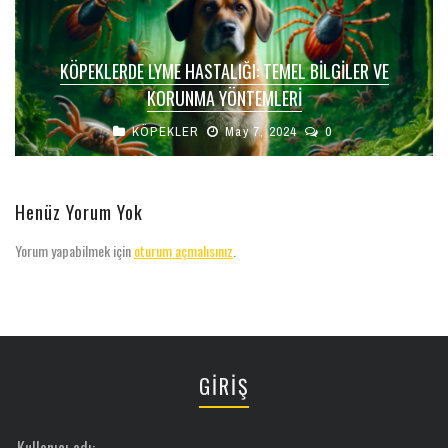
KÖPEKLERDE LYME HASTALIĞI: TEMEL BILGILER VE
KORUNMA YÖNTEMLERI
KÖPEKLER
May 7, 2024
0
Henüz Yorum Yok
Yorum yapabilmek için
oturum açmalısınız
.
GİRİŞ
Kullanıcı adı: