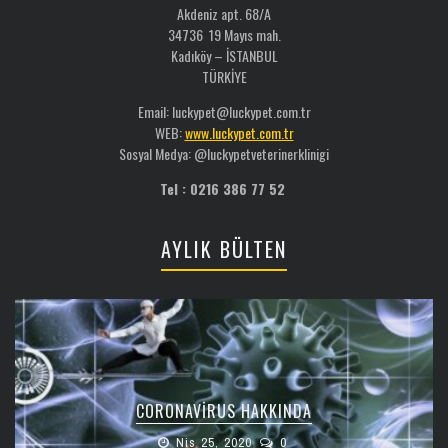
Akdeniz apt. 68/A
34736 19 Mayıs mah.
Kadıköy – İSTANBUL
TÜRKİYE
Email: luckypet@luckypet.com.tr
WEB:
www.luckypet.com.tr
Sosyal Medya: @luckypetveterinerklinigi
Tel : 0216 386 77 52
AYLIK BÜLTEN
CORONAVIRUS HAKKINDA
Nis 25, 2020
0