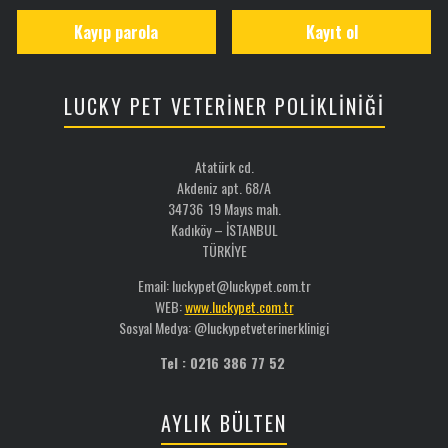
Kayıp parola
Kayıt ol
LUCKY PET VETERİNER POLİKLİNİĞİ
Atatürk cd.
Akdeniz apt. 68/A
34736 19 Mayıs mah.
Kadıköy – İSTANBUL
TÜRKİYE
Email: luckypet@luckypet.com.tr
WEB:
www.luckypet.com.tr
Sosyal Medya: @luckypetveterinerklinigi
Tel : 0216 386 77 52
AYLIK BÜLTEN