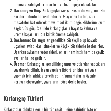
manevra kabiliyetlerini artırır ve hızlı uçuşa olanak tanır.
Davranış ve Göç:
Kırlangıçlar sosyal kuşlardır ve genellikle
sürüler halinde hareket ederler. Göç eden türler, uzun
mesafeler kat ederek mevsimsel iklim değişikliklerine uyum
sağlar. Bu göç, özellikle kırlangıçların hayatta kalma ve
üreme başarıları için kritik öneme sahiptir.
Beslenme:
Kırlangıçlar genellikle böcekçil olup havada
uçarken avladıkları sinekler ve küçük böceklerle beslenirler.
Uçarken avlanma yetenekleri, onları hem hızlı hem de çevik
avcılar haline getirir.
Üreme:
Kırlangıçlar, genellikle çamur ve otlardan yaptıkları
yuvalarıyla bilinir. İnsan yapıları (köprüler, binalar) yuva
yapmak için sıklıkla tercih edilir. Yumurtalarını özenle
koruyan ebeveynler, yavrularını böceklerle besler.
Kırlangıç Türleri
Kırlangıçlar oldukça geniş bir tür çeşitliliğine sahiptir. İşte en