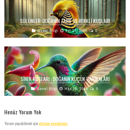
SÜLÜNLER: DOĞANIN ZARIF VE RENKLI KUŞLARI
Genel Bilgi
Eyl 17, 2024
0
SINEK KUŞLARI : DOĞANIN KÜÇÜK HARIKALARI
Genel Bilgi
Haz 28, 2024
0
Henüz Yorum Yok
Yorum yapabilmek için
oturum açmalısınız
.