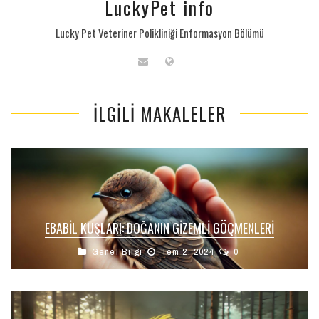
LuckyPet info
Lucky Pet Veteriner Polikliniği Enformasyon Bölümü
İLGILI MAKALELER
EBABIL KUŞLARI: DOĞANIN GIZEMLI GÖÇMENLERI
Genel Bilgi
Tem 2, 2024
0