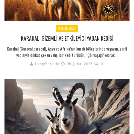
GENEL BILGI
KARAKAL: GIZEMLI VE ETKILEYICI YABAN KEDISI
Karakal (Caracal caracal), Asya ve Afrika’nın kurak bölgelerinde yaşayan, zarif
yapısıyla dikkat çeken vahşi bir kedi türüdür. “Çöl vaşağı” olarak ...
LuckyPet info
25 Şubat 2025
0