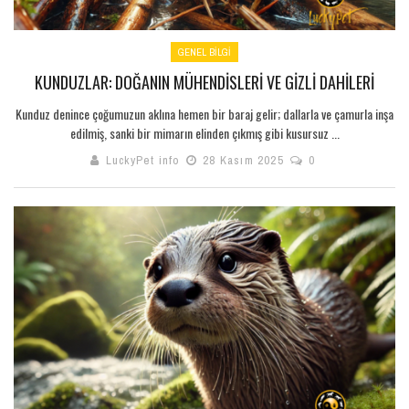
GENEL BILGI
KUNDUZLAR: DOĞANIN MÜHENDISLERI VE GIZLI DAHILERI
Kunduz denince çoğumuzun aklına hemen bir baraj gelir; dallarla ve çamurla inşa
edilmiş, sanki bir mimarın elinden çıkmış gibi kusursuz ...
LuckyPet info
28 Kasım 2025
0