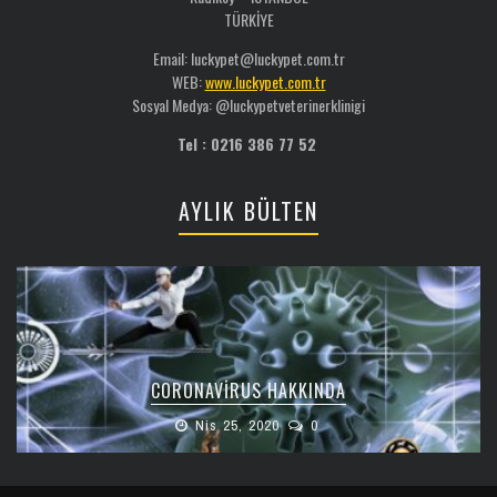
TÜRKİYE
Email: luckypet@luckypet.com.tr
WEB:
www.luckypet.com.tr
Sosyal Medya: @luckypetveterinerklinigi
Tel : 0216 386 77 52
AYLIK BÜLTEN
CORONAVIRUS HAKKINDA
Nis 25, 2020
0