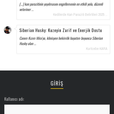
[…] kan parazitinin yayılmasını engellemenin en etkili yolu, düzenli
veteriner ...
Kedilerde Kan Paraziti Belirtileri 2025 ...
Siberian Husky: Kuzeyin Zarif ve Enerjik Dostu
Canım Kızım Mira'ya, klinisyen hekimlik hayatım boyunca Siberian
Husky alan ...
Kurtcebe KARA
GİRİŞ
Kullanıcı adı: