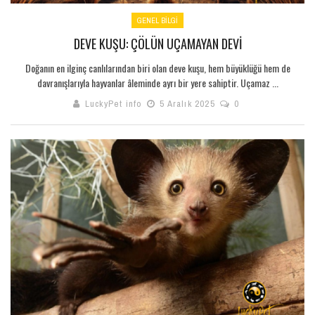
GENEL BILGI
DEVE KUŞU: ÇÖLÜN UÇAMAYAN DEVI
Doğanın en ilginç canlılarından biri olan deve kuşu, hem büyüklüğü hem de
davranışlarıyla hayvanlar âleminde ayrı bir yere sahiptir. Uçamaz ...
LuckyPet info
5 Aralık 2025
0