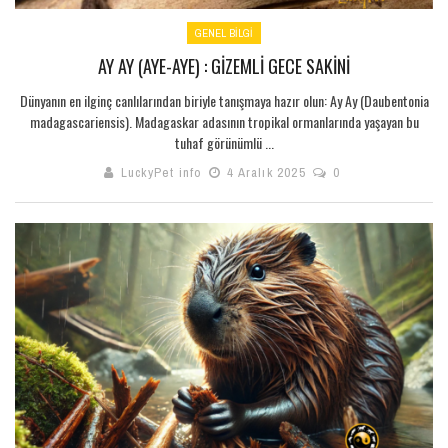
GENEL BILGI
AY AY (AYE-AYE) : GIZEMLI GECE SAKINI
Dünyanın en ilginç canlılarından biriyle tanışmaya hazır olun: Ay Ay (Daubentonia
madagascariensis). Madagaskar adasının tropikal ormanlarında yaşayan bu
tuhaf görünümlü ...
LuckyPet info
4 Aralık 2025
0