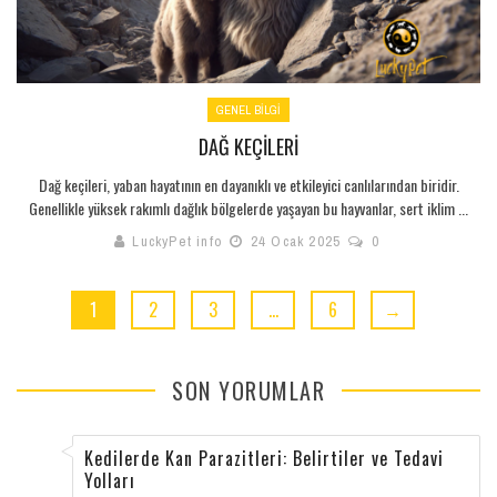
GENEL BILGI
DAĞ KEÇILERI
Dağ keçileri, yaban hayatının en dayanıklı ve etkileyici canlılarından biridir.
Genellikle yüksek rakımlı dağlık bölgelerde yaşayan bu hayvanlar, sert iklim ...
LuckyPet info
24 Ocak 2025
0
1
2
3
…
6
→
SON YORUMLAR
Kedilerde Kan Parazitleri: Belirtiler ve Tedavi
Yolları