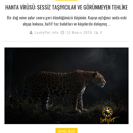
HANTA VIRÜSÜ: SESSIZ TAŞIYICILAR VE GÖRÜNMEYEN TEHLIKE
Bir dağ evine aylar sonra geri döndüğünüzü düşünün. Kapıyı açtığınız anda eski
ahşap kokusu, hafif toz bulutları ve köşelerde dolaşmış ...
LuckyPet info
13 Mayıs 2026
0
GENEL BILGI