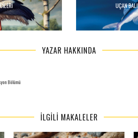
CILERI
UÇAN BALI
YAZAR HAKKINDA
asyon Bölümü
İLGILI MAKALELER