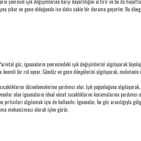
arın çevresel ışık değişimlerine karşı duyarlılığını artırır ve bu da hayat
şına çıkar ve gece olduğunda ise daha sakin bir duruma geçerler. Bu döngü,
Parietal göz, iguanaların çevresindeki ışık değişimlerini algılayarak biyolo
a önemli bir rol oynar. Gündüz ve gece döngülerini algılayarak, melatonin 
 sıcaklıklarını düzenlemelerine yardımcı olur. Işık yoğunluğunu algılayara
ayvanlar olan iguanaların ideal vücut sıcaklıklarını korumalarına yardımcı o
n yırtıcıları algılamak için de kullanılır. İguanalar, bu göz aracılığıyla göl
unma mekanizması olarak işlev görür.