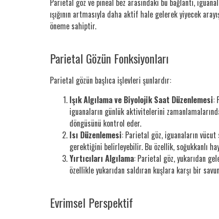
Parietal göz ve pineal bez arasındaki bu bağlantı, iguanal
ışığının artmasıyla daha aktif hale gelerek yiyecek arayı
öneme sahiptir.
Parietal Gözün Fonksiyonları
Parietal gözün başlıca işlevleri şunlardır:
Işık Algılama ve Biyolojik Saat Düzenlemesi
: 
iguanaların günlük aktivitelerini zamanlamalarınd
döngüsünü kontrol eder.
Isı Düzenlemesi
: Parietal göz, iguanaların vücut
gerektiğini belirleyebilir. Bu özellik, soğukkanlı h
Yırtıcıları Algılama
: Parietal göz, yukarıdan gele
özellikle yukarıdan saldıran kuşlara karşı bir sav
Evrimsel Perspektif