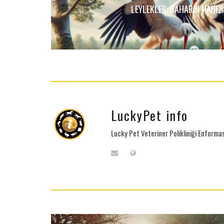
LEYLEKLER: BAHARIN HABER
LuckyPet info
Lucky Pet Veteriner Polikliniği Enform