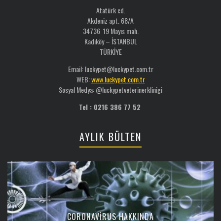
Atatürk cd.
Akdeniz apt. 68/A
34736 19 Mayıs mah.
Kadıköy – İSTANBUL
TÜRKİYE
Email: luckypet@luckypet.com.tr
WEB:
www.luckypet.com.tr
Sosyal Medya: @luckypetveterinerklinigi
Tel : 0216 386 77 52
AYLIK BÜLTEN
CORONAVIRUS HAKKINDA