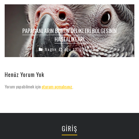
PAPAĞANLARIN BURUN DELIKLERI BÖLGESININ
HASTALIKLARI
Sağlık
Ağu 13, 2024
0
Henüz Yorum Yok
Yorum yapabilmek için
oturum açmalısınız
.
GİRİŞ