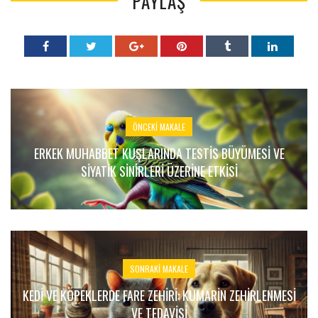
PAYLAŞ
ÖNCEKI MAKALE
ERKEK MUHABBET KUŞLARINDA TESTIS BÜYÜMESI VE
SIYATIK SINIRLERI ÜZERINE ETKISI
SONRAKI MAKALE
KEDI VE KÖPEKLERDE FARE ZEHIRI: KUMARIN ZEHIRLENMESI
VE TEDAVISI