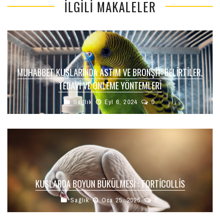
İLGILI MAKALELER
MUHABBET KUŞLARINDA ASTIM VE BRONŞIT: BELIRTILER,
TEDAVI VE ÖNLEME YÖNTEMLERI
Sağlık
Eyl 6, 2024
0
KUŞLARDA BOYUN BÜKÜLMESI : TORTİCOLLİS
Sağlık
Oca 25, 2025
0