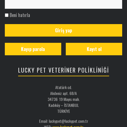
Beni hatırla
Giriş yap
Kayıp parola
Kayıt ol
LUCKY PET VETERİNER POLİKLİNİĞİ
Atatürk cd.
Akdeniz apt. 68/A
34736 19 Mayıs mah.
Kadıköy – İSTANBUL
TÜRKİYE
Email: luckypet@luckypet.com.tr
WEB:
www.luckypet.com.tr