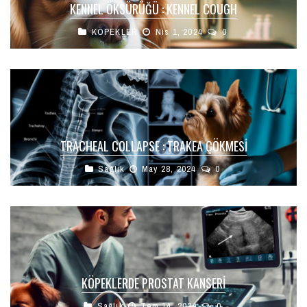
KENNEL ÖKSÜRÜĞÜ : KENNEL COUGH
KÖPEKLER
Nis 1, 2024
0
TRACHEAL COLLAPSE : TRAKEA ÇÖKMESI
Sağlık
May 28, 2024
0
KÖPEKLERDE PROSTAT KANSERI
Sağlık
Tem 14, 2024
0