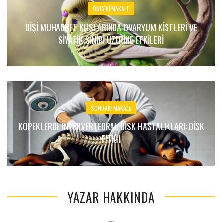
ÖNCEKI MAKALE
DIŞI MUHABBET KUŞLARINDA OVARYUM KISTLERI VE
SIYATIK SINIRI ÜZERINE ETKILERI
SONRAKI MAKALE
KÖPEKLERDE İNTERVERTEBRAL DISK HASTALIKLARI: DİSK
FITIĞI
YAZAR HAKKINDA