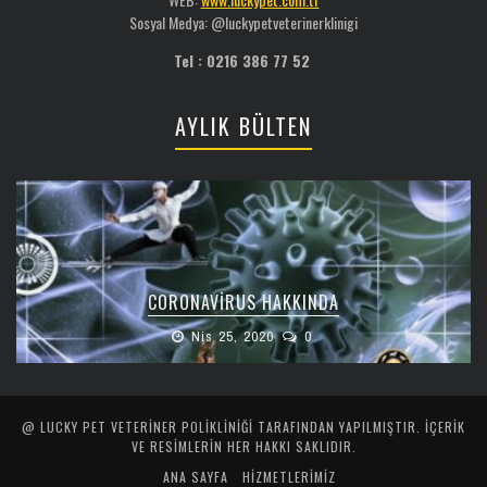
Sosyal Medya: @luckypetveterinerklinigi
Tel : 0216 386 77 52
AYLIK BÜLTEN
CORONAVIRUS HAKKINDA
Nis 25, 2020
0
@ LUCKY PET VETERINER POLIKLINIĞI TARAFINDAN YAPILMIŞTIR. İÇERIK
VE RESIMLERIN HER HAKKI SAKLIDIR.
ANA SAYFA
HİZMETLERİMİZ