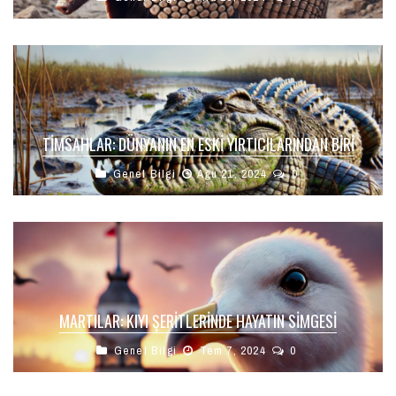
TIMSAHLAR: DÜNYANIN EN ESKI YIRTICILARINDAN BIRI
Genel Bilgi
Ağu 21, 2024
0
MARTILAR: KIYI ŞERITLERINDE HAYATIN SIMGESI
Genel Bilgi
Tem 7, 2024
0