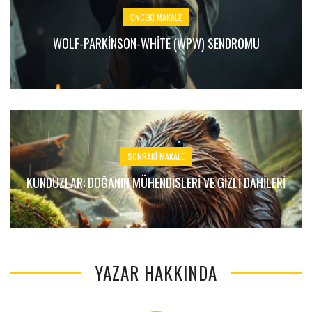
ÖNCEKI MAKALE
WOLF-PARKINSON-WHITE (WPW) SENDROMU
SONRAKI MAKALE
KUNDUZLAR: DOĞANIN MÜHENDISLERI VE GIZLI DAHILERI
YAZAR HAKKINDA