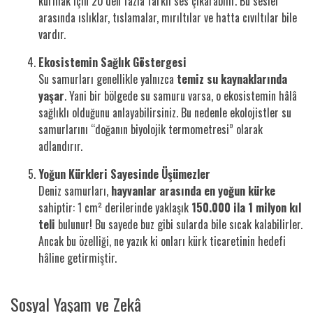
kurmak için 20’den fazla farklı ses çıkarabilir. Bu sesler
arasında ıslıklar, tıslamalar, mırıltılar ve hatta cıvıltılar bile
vardır.
Ekosistemin Sağlık Göstergesi
Su samurları genellikle yalnızca
temiz su kaynaklarında
yaşar
. Yani bir bölgede su samuru varsa, o ekosistemin hâlâ
sağlıklı olduğunu anlayabilirsiniz. Bu nedenle ekolojistler su
samurlarını “doğanın biyolojik termometresi” olarak
adlandırır.
Yoğun Kürkleri Sayesinde Üşümezler
Deniz samurları,
hayvanlar arasında en yoğun kürke
sahiptir: 1 cm² derilerinde yaklaşık
150.000 ila 1 milyon kıl
teli
bulunur! Bu sayede buz gibi sularda bile sıcak kalabilirler.
Ancak bu özelliği, ne yazık ki onları kürk ticaretinin hedefi
hâline getirmiştir.
Sosyal Yaşam ve Zekâ