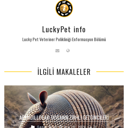
LuckyPet info
Lucky Pet Veteriner Polikliniği Enformasyon Bölümü
İLGILI MAKALELER
ARMADILLOLAR: DOĞANIN ZIRHLI GEZGINCILERI
Genel Bilgi
Ara 10, 2024
0