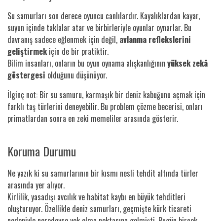
Su samurları son derece oyuncu canlılardır. Kayalıklardan kayar,
suyun içinde taklalar atar ve birbirleriyle oyunlar oynarlar. Bu
davranış sadece eğlenmek için değil,
avlanma reflekslerini
geliştirmek
için de bir pratiktir.
Bilim insanları, onların bu oyun oynama alışkanlığının
yüksek zekâ
göstergesi
olduğunu düşünüyor.
İlginç not: Bir su samuru, karmaşık bir deniz kabuğunu açmak için
farklı taş türlerini deneyebilir. Bu problem çözme becerisi, onları
primatlardan sonra en zeki memeliler arasında gösterir.
Koruma Durumu
Ne yazık ki su samurlarının bir kısmı nesli tehdit altında türler
arasında yer alıyor.
Kirlilik, yasadışı avcılık ve habitat kaybı en büyük tehditleri
oluşturuyor. Özellikle deniz samurları, geçmişte kürk ticareti
nedeniyle neredeyse yok olma noktasına gelmişti. Bugün birçok