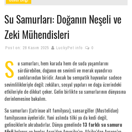
Su Samurları: Doğanın Neşeli ve
Zeki Mühendisleri
Post on:
28 Kasım 2025
LuckyPet info
0
S
u samurları, hem karada hem de suda yaşamlarını
sürdürebilen, doğanın en sevimli ve merak uyandırıcı
canlılarından biridir. Ancak bu sempatik hayvanlar sadece
sevimlilikleriyle değil; zekâları, sosyal yapıları ve doğa üzerindeki
etkileriyle de dikkat çeker. Gelin birlikte su samurlarının dünyasına
derinlemesine bakalım.
Su samurları (Lutrinae alt familyası), sansargiller (Mustelidae)
familyasının üyeleridir. Yani aslında tilki ya da kedi değil,
gelinciklerle akrabadırlar. Dünya genelinde
13 farklı su samuru
türü
bulunur ve bunlar Asya’dan Amerika’ya, Afrika’dan Avrupa’ya