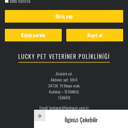
Beni hatırla
Giriş yap
Kayıp parola
Kayıt ol
LUCKY PET VETERİNER POLİKLİNİĞİ
Atatürk cd.
Akdeniz apt. 68/A
34736 19 Mayıs mah.
Kadıköy – İSTANBUL
TÜRKİYE
Email: luckypet@luckypet.com.tr
WEB:
www.luckypet.com.tr
İlginizi Çekebilir
Sosyal Medya: @luckypetveterinerklinigi