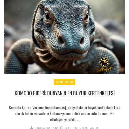
GENEL BILGI
KOMODO EJDERI: DÜNYANIN EN BÜYÜK KERTENKELESI
Komodo Ejderi (Varanus komodoensis), dünyadaki en büyük kertenkele türü
olarak bilinir ve sadece Endonezya’nın belirli adalarında bulunur. Bu
etkileyici yaratık, ...
LuckyPet info
Ağu 10, 2024
0