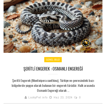
GENEL BILGI
ŞERITLI ENGEREK : OSMANLI ENGEREĞI
Şeritli Engerek (Montivipera xanthina), Türkiye ve çevresindeki bazı
bölgelerde yaygın olarak bulunan bir engerek türüdür. Halk arasında
Osmanlı Engereği olarak ...
LuckyPet info
Haz 23, 2024
0