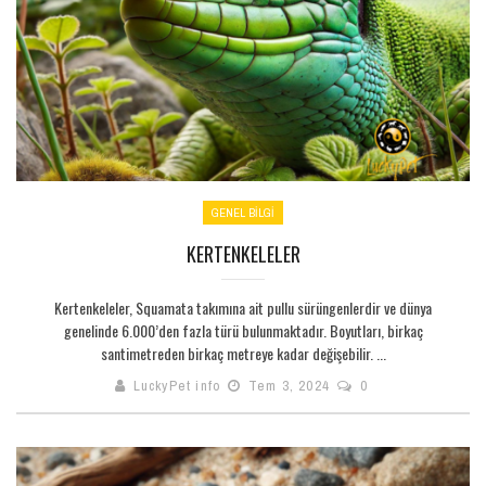
GENEL BILGI
KERTENKELELER
Kertenkeleler, Squamata takımına ait pullu sürüngenlerdir ve dünya
genelinde 6.000’den fazla türü bulunmaktadır. Boyutları, birkaç
santimetreden birkaç metreye kadar değişebilir. ...
LuckyPet info
Tem 3, 2024
0