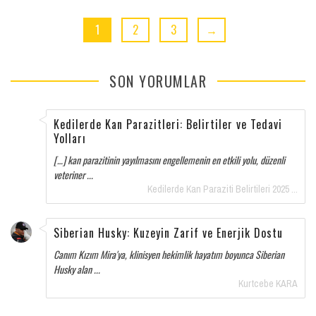
1
2
3
→
SON YORUMLAR
Kedilerde Kan Parazitleri: Belirtiler ve Tedavi
Yolları
[…] kan parazitinin yayılmasını engellemenin en etkili yolu, düzenli
veteriner ...
Kedilerde Kan Paraziti Belirtileri 2025 ...
Siberian Husky: Kuzeyin Zarif ve Enerjik Dostu
Canım Kızım Mira'ya, klinisyen hekimlik hayatım boyunca Siberian
Husky alan ...
Kurtcebe KARA