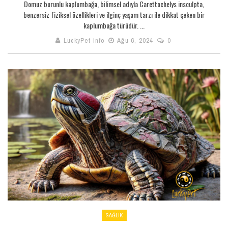
Domuz burunlu kaplumbağa, bilimsel adıyla Carettochelys insculpta,
benzersiz fiziksel özellikleri ve ilginç yaşam tarzı ile dikkat çeken bir
kaplumbağa türüdür. ...
LuckyPet info
Ağu 6, 2024
0
SAĞLIK