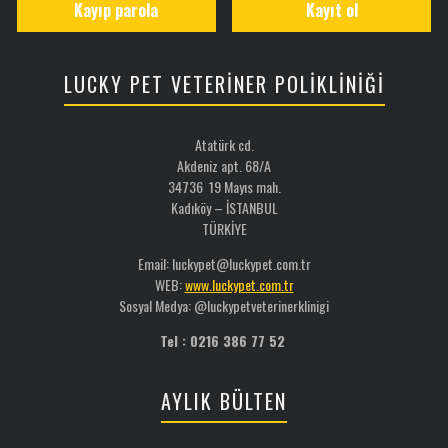
Kayıp parola
Kayıt ol
LUCKY PET VETERİNER POLİKLİNİĞİ
Atatürk cd.
Akdeniz apt. 68/A
34736 19 Mayıs mah.
Kadıköy – İSTANBUL
TÜRKİYE
Email: luckypet@luckypet.com.tr
WEB:
www.luckypet.com.tr
Sosyal Medya: @luckypetveterinerklinigi
Tel : 0216 386 77 52
AYLIK BÜLTEN