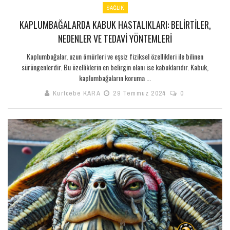
SAĞLIK
KAPLUMBAĞALARDA KABUK HASTALIKLARI: BELIRTILER,
NEDENLER VE TEDAVI YÖNTEMLERI
Kaplumbağalar, uzun ömürleri ve eşsiz fiziksel özellikleri ile bilinen
sürüngenlerdir. Bu özelliklerin en belirgin olanı ise kabuklarıdır. Kabuk,
kaplumbağaların koruma ...
Kurtcebe KARA
29 Temmuz 2024
0