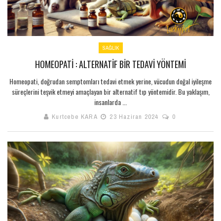
SAĞLIK
HOMEOPATİ : ALTERNATIF BIR TEDAVI YÖNTEMI
Homeopati, doğrudan semptomları tedavi etmek yerine, vücudun doğal iyileşme
süreçlerini teşvik etmeyi amaçlayan bir alternatif tıp yöntemidir. Bu yaklaşım,
insanlarda ...
Kurtcebe KARA
23 Haziran 2024
0