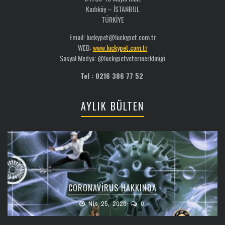
Kadıköy – İSTANBUL
TÜRKİYE
Email: luckypet@luckypet.com.tr
WEB:
www.luckypet.com.tr
Sosyal Medya: @luckypetveterinerklinigi
Tel : 0216 386 77 52
AYLIK BÜLTEN
CORONAVIRUS HAKKINDA
Nis 25, 2020
0