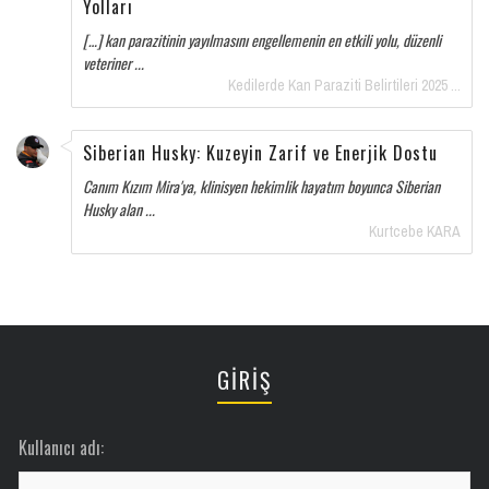
Yolları
[…] kan parazitinin yayılmasını engellemenin en etkili yolu, düzenli
veteriner ...
Kedilerde Kan Paraziti Belirtileri 2025 ...
Siberian Husky: Kuzeyin Zarif ve Enerjik Dostu
Canım Kızım Mira'ya, klinisyen hekimlik hayatım boyunca Siberian
Husky alan ...
Kurtcebe KARA
GİRİŞ
Kullanıcı adı: