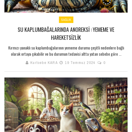
SAĞLIK
SU KAPLUMBAĞALARINDA ANOREKSI : YEMEME VE
HAREKETSIZLIK
Kırmızı yanaklı su kaplumbağalarının yememe durumu çeşitli nedenlere bağlı
olarak ortaya çıkabilir ve bu durumun tedavisi altta yatan sebebe göre ...
Kurtcebe KARA
19 Temmuz 2024
0