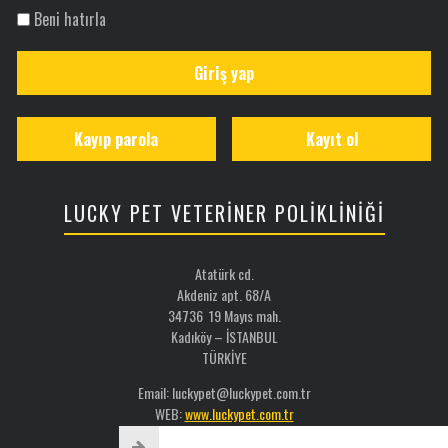
Beni hatırla
Giriş yap
Kayıp parola
Kayıt ol
LUCKY PET VETERİNER POLİKLİNİĞİ
Atatürk cd.
Akdeniz apt. 68/A
34736 19 Mayıs mah.
Kadıköy – İSTANBUL
TÜRKİYE
Email: luckypet@luckypet.com.tr
WEB:
www.luckypet.com.tr
Sosyal Medya: @luckypetveterinerklinigi