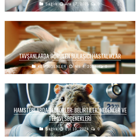
Sağlık
Ara 17, 2025
0
TAVŞANLARDA GÖRÜLEN BULAŞICI HASTALIKLAR
KEMİRGENLER
Nis 4, 2024
0
HAMSTERLARDA TÜMÖRLER: BELIRTILER, NEDENLER VE
TEDAVI SEÇENEKLERI
Sağlık
Eyl 10, 2024
0