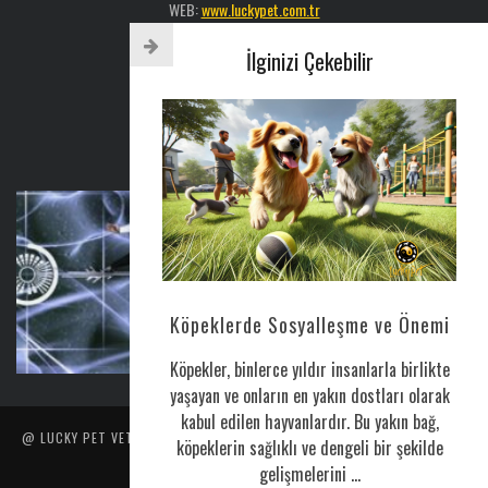
WEB:
www.luckypet.com.tr
Sosyal Medya: @luckypetveterinerklinigi
İlginizi Çekebilir
Tel : 0216 386 77 52
AYLIK BÜLTEN
CORONAVIRUS HAKKINDA
Köpeklerde Sosyalleşme ve Önemi
Nis 25, 2020
0
Köpekler, binlerce yıldır insanlarla birlikte
yaşayan ve onların en yakın dostları olarak
kabul edilen hayvanlardır. Bu yakın bağ,
@ LUCKY PET VETERINER POLIKLINIĞI TARAFINDAN YAPILMIŞTIR. İÇERIK
köpeklerin sağlıklı ve dengeli bir şekilde
VE RESIMLERIN HER HAKKI SAKLIDIR.
gelişmelerini ...
ANA SAYFA
HİZMETLERİMİZ