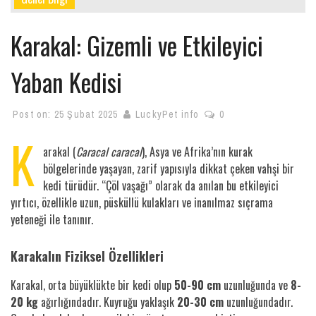
Karakal: Gizemli ve Etkileyici
Yaban Kedisi
Post on:
25 Şubat 2025
LuckyPet info
0
K
arakal (
Caracal caracal
), Asya ve Afrika’nın kurak
bölgelerinde yaşayan, zarif yapısıyla dikkat çeken vahşi bir
kedi türüdür. “Çöl vaşağı” olarak da anılan bu etkileyici
yırtıcı, özellikle uzun, püsküllü kulakları ve inanılmaz sıçrama
yeteneği ile tanınır.
Karakalın Fiziksel Özellikleri
Karakal, orta büyüklükte bir kedi olup
50-90 cm
uzunluğunda ve
8-
20 kg
ağırlığındadır. Kuyruğu yaklaşık
20-30 cm
uzunluğundadır.