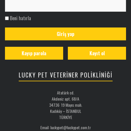
Beni hatırla
Giriş yap
Kayıp parola
Kayıt ol
LUCKY PET VETERİNER POLİKLİNİĞİ
Atatürk cd.
Akdeniz apt. 68/A
34736 19 Mayıs mah.
Kadıköy – İSTANBUL
TÜRKİYE
Email: luckypet@luckypet.com.tr