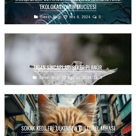
EKOLOKASYONUN MUCIZESI
Genel Bilgi
Nis 9, 2024
0
UÇAN SINCAPLAR: ŞEKER PLANÖR
Genel Bilgi
Ağu 31, 2024
0
SOKAK KEDILERI: ÜLKEMIZIN KÜLTÜREL MIRASI