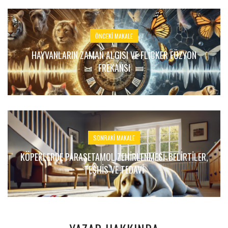
ÖNCEKI MAKALE
HAYVANLARIN ZAMAN ALGISI VE FLICKER FÜZYON
FREKANSI
SONRAKI MAKALE
KÖPEKLERDE PARASETAMOL ZEHIRLENMESI: BELIRTILER,
TEŞHIS VE TEDAVI