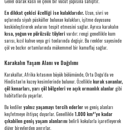
Genel olarak kaslı ve çevik bir vücut yapısına sahiptir.
En dikkat çekici özelliği ise kulaklarıdır.
Uzun, sivri ve
uçlarında siyah püsküller bulunan kulakları, işitme duyusunu
keskinleştirerek avlarını tespit etmesini sağlar. Ayrıca karakalın
kısa, yoğun ve pürüzsüz tüyleri
vardır; rengi genellikle kum
sarısı, kızıl kahve veya gri tonlarında değişir. Bu renkler sayesinde
çöl ve bozkır ortamlarında mükemmel bir kamuflaj sağlar.
Karakalın Yaşam Alanı ve Dağılımı
Karakallar, Afrika kıtasının büyük bölümünde, Orta Doğu’da ve
Hindistan’ın kuzey kesimlerinde bulunur. Özellikle
kurak savanlar,
çöl kenarları, yarı çöl bölgeleri ve açık ormanlık alanlar
gibi
habitatlarda yaşarlar.
Bu kediler
yalnız yaşamayı tercih ederler
ve geniş alanları
keşfetmeye ihtiyaç duyarlar. Genellikle
1.000 km²’ye kadar
çıkabilen geniş yaşam alanlarını
belirli kokularla işaretleyerek
diğer bireylerden ayırırlar.