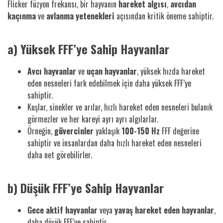
Flicker füzyon frekansı, bir hayvanın
hareket algısı
,
avcıdan
kaçınma
ve
avlanma yetenekleri
açısından kritik öneme sahiptir.
a) Yüksek FFF’ye Sahip Hayvanlar
Avcı hayvanlar
ve
uçan hayvanlar
, yüksek hızda hareket
eden nesneleri fark edebilmek için daha yüksek FFF’ye
sahiptir.
Kuşlar, sinekler ve arılar, hızlı hareket eden nesneleri bulanık
görmezler ve her kareyi ayrı ayrı algılarlar.
Örneğin,
güvercinler
yaklaşık
100-150 Hz
FFF değerine
sahiptir ve insanlardan daha hızlı hareket eden nesneleri
daha net görebilirler.
b) Düşük FFF’ye Sahip Hayvanlar
Gece aktif hayvanlar
veya
yavaş hareket eden hayvanlar
,
daha düşük FFF’ye sahiptir.