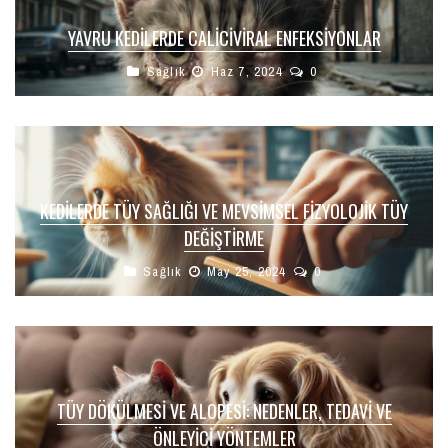
YAVRU KEDILERDE CALICIVIRAL ENFEKSIYONLAR
Sağlık
Haz 7, 2024
0
KEDILERDE TÜY SAĞLIĞI VE MEVSIMSEL FIZYOLOJIK TÜY
DEĞIŞTIRME
Sağlık
May 25, 2024
0
TÜY DÖKÜLMESI VE ALOPESI: NEDENLER, TEDAVI VE
ÖNLEYICI YÖNTEMLER