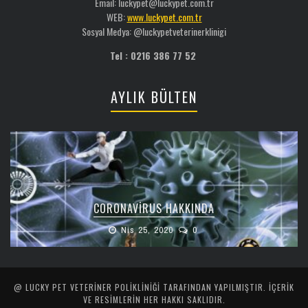
Email: luckypet@luckypet.com.tr
WEB:
www.luckypet.com.tr
Sosyal Medya: @luckypetveterinerklinigi
Tel : 0216 386 77 52
AYLIK BÜLTEN
CORONAVIRUS HAKKINDA
Nis 25, 2020
0
@ LUCKY PET VETERINER POLIKLINIĞI TARAFINDAN YAPILMIŞTIR. İÇERIK
VE RESIMLERIN HER HAKKI SAKLIDIR.