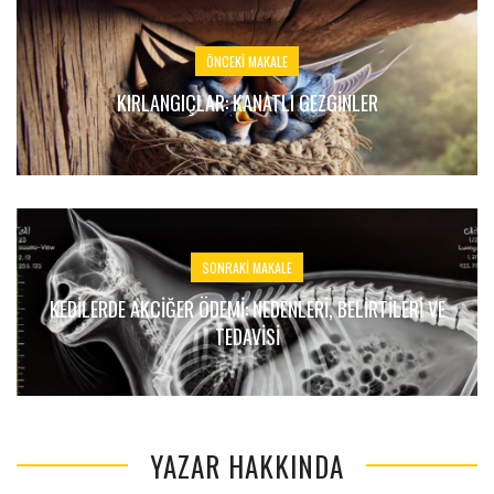
ÖNCEKI MAKALE
KIRLANGIÇLAR: KANATLI GEZGINLER
SONRAKI MAKALE
KEDILERDE AKCIĞER ÖDEMI: NEDENLERI, BELIRTILERI VE
TEDAVISI
YAZAR HAKKINDA