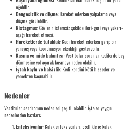
Başın yana eğilmesi
: Kediniz sürekli olarak başını bir yana
eğebilir.
Dengesizlik ve düşme
: Hareket ederken yalpalama veya
düşme görülebilir.
Nistagmus
: Gözlerin istemsiz şekilde ileri-geri veya yukarı-
aşağı hareket etmesi.
Hareketlerde tutukluk
: Kedi hareket ederken garip bir
yürüyüş veya koordinasyon eksikliği gösterebilir.
Kusma ve mide bulantısı
: Vestibular sorunlar kedilerde baş
dönmesine yol açarak kusmaya neden olabilir.
İştah kaybı ve halsizlik
: Kedi kendini kötü hisseder ve
yemekten kaçınabilir.
Nedenler
Vestibular sendromun nedenleri çeşitli olabilir. İşte en yaygın
nedenlerden bazıları:
Enfeksiyonlar
: Kulak enfeksiyonları, özellikle iç kulak