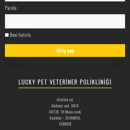
Parola:
Beni hatırla
Giriş yap
Kayıp parola
Kayıt ol
LUCKY PET VETERİNER POLİKLİNİĞİ
Atatürk cd.
Akdeniz apt. 68/A
34736 19 Mayıs mah.
Kadıköy – İSTANBUL
TÜRKİYE