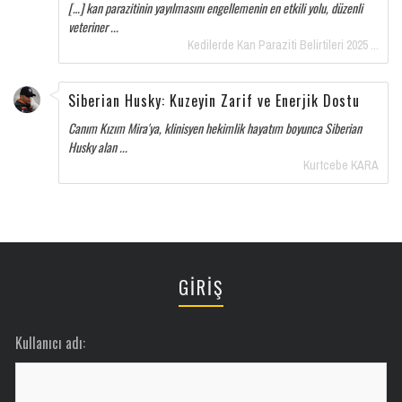
[…] kan parazitinin yayılmasını engellemenin en etkili yolu, düzenli
veteriner ...
Kedilerde Kan Paraziti Belirtileri 2025 ...
Siberian Husky: Kuzeyin Zarif ve Enerjik Dostu
Canım Kızım Mira'ya, klinisyen hekimlik hayatım boyunca Siberian
Husky alan ...
Kurtcebe KARA
GİRİŞ
Kullanıcı adı: