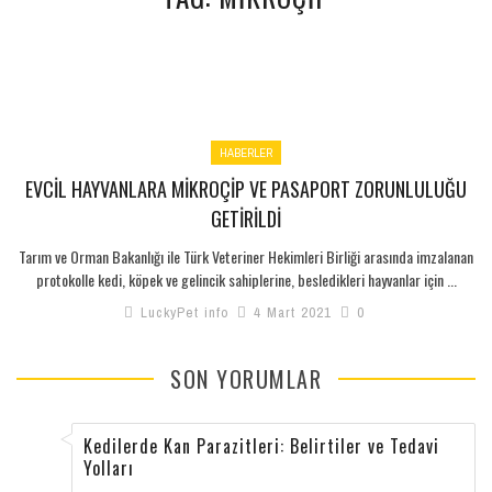
KEDİLER
KÖPEKLER
KUŞLAR
HABERLER
BALIKLAR
EVCIL HAYVANLARA MIKROÇIP VE PASAPORT ZORUNLULUĞU
GETIRILDI
KEMİRGENLER
Tarım ve Orman Bakanlığı ile Türk Veteriner Hekimleri Birliği arasında imzalanan
SÜRÜNGENLER
protokolle kedi, köpek ve gelincik sahiplerine, besledikleri hayvanlar için ...
YABAN HAYATI
LuckyPet info
4 Mart 2021
0
SON YORUMLAR
Kedilerde Kan Parazitleri: Belirtiler ve Tedavi
Yolları