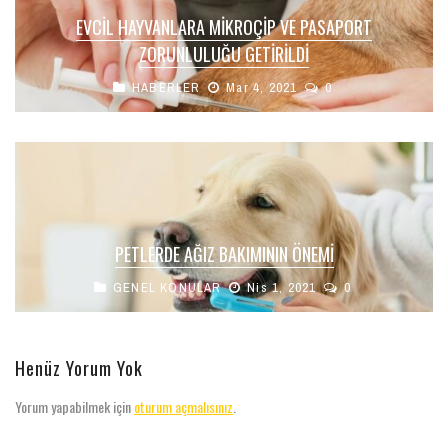
EVCIL HAYVANLARA MIKROÇIP VE PASAPORT
ZORUNLULUĞU GETIRILDI
HABERLER
Mar 4, 2021
0
PETLERDE AĞIZ BAKIMININ ÖNEMI
GENEL KONULAR
Nis 1, 2021
0
Henüz Yorum Yok
Yorum yapabilmek için
oturum açmalısınız
.