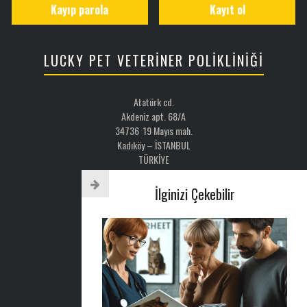
Kayıp parola
Kayıt ol
LUCKY PET VETERİNER POLİKLİNİĞİ
Atatürk cd.
Akdeniz apt. 68/A
34736 19 Mayıs mah.
Kadıköy – İSTANBUL
TÜRKİYE
Email: luckypet@luckypet.com.tr
İlginizi Çekebilir
WEB:
www.luckypet.com.tr
Sosyal Medya: @luckypetveterinerklinigi
Tel : 0216 386 77 52
AYLIK BÜLTEN