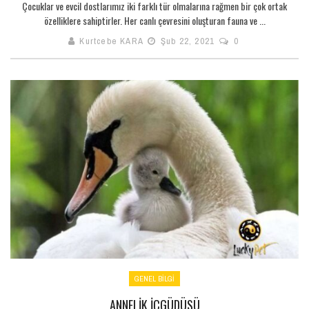
Çocuklar ve evcil dostlarımız iki farklı tür olmalarına rağmen bir çok ortak
özelliklere sahiptirler. Her canlı çevresini oluşturan fauna ve ...
Kurtcebe KARA
Şub 22, 2021
0
GENEL BILGI
ANNELIK İÇGÜDÜSÜ