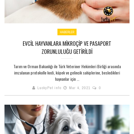
HABERLER
EVCIL HAYVANLARA MIKROÇIP VE PASAPORT
ZORUNLULUĞU GETIRILDI
Tarım ve Orman Bakanlığı ile Türk Veteriner Hekimleri Birliği arasında
imzalanan protokolle kedi, köpek ve gelincik sahiplerine, besledikleri
hayvanlar için ...
LuckyPet info
Mar 4, 2021
0