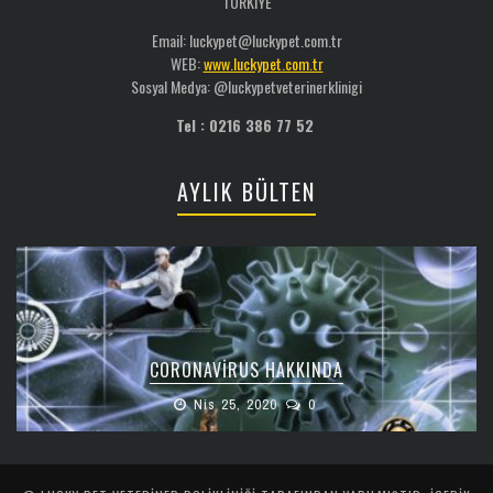
TÜRKİYE
Email: luckypet@luckypet.com.tr
WEB:
www.luckypet.com.tr
Sosyal Medya: @luckypetveterinerklinigi
Tel : 0216 386 77 52
AYLIK BÜLTEN
CORONAVIRUS HAKKINDA
Nis 25, 2020
0