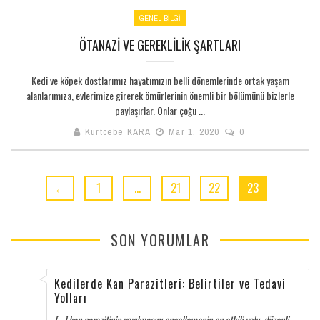
GENEL BILGI
ÖTANAZI VE GEREKLILIK ŞARTLARI
Kedi ve köpek dostlarımız hayatımızın belli dönemlerinde ortak yaşam
alanlarımıza, evlerimize girerek ömürlerinin önemli bir bölümünü bizlerle
paylaşırlar. Onlar çoğu ...
Kurtcebe KARA
Mar 1, 2020
0
←
1
…
21
22
23
SON YORUMLAR
Kedilerde Kan Parazitleri: Belirtiler ve Tedavi
Yolları
[…] kan parazitinin yayılmasını engellemenin en etkili yolu, düzenli