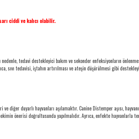
rı ciddi ve kalıcı olabilir.
 Bu nedenle, tedavi destekleyici bakım ve sekonder enfeksiyonların önlenmes
rıca, sıvı tedavisi, iştahın artırılması ve ateşin düşürülmesi gibi destekley
i ve diğer duyarlı hayvanları aşılamaktır. Canine Distemper aşısı, hayvanın
r hekimin önerisi doğrultusunda yapılmalıdır. Ayrıca, enfekte hayvanlarla