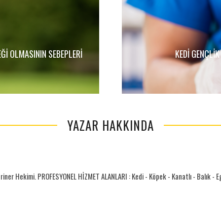
ĞI OLMASININ SEBEPLERI
KEDI GENÇLIK
YAZAR HAKKINDA
riner Hekimi. PROFESYONEL HİZMET ALANLARI : Kedi - Köpek - Kanatlı - Balık - Egz