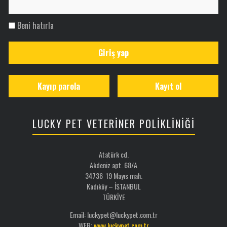
Beni hatırla
Giriş yap
Kayıp parola
Kayıt ol
LUCKY PET VETERİNER POLİKLİNİĞİ
Atatürk cd.
Akdeniz apt. 68/A
34736 19 Mayıs mah.
Kadıköy – İSTANBUL
TÜRKİYE
Email: luckypet@luckypet.com.tr
WEB:
www.luckypet.com.tr