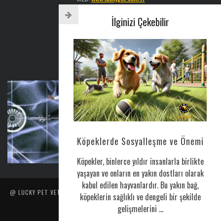
Sosyal Medya: @luckypetveterinerklinigi
İlginizi Çekebilir
Tel : 0216 386 77 52
AYLIK BÜLTEN
CORONAVIRUS HAKKINDA
Köpeklerde Sosyalleşme ve Önemi
Nis 25, 2020
0
Köpekler, binlerce yıldır insanlarla birlikte
yaşayan ve onların en yakın dostları olarak
kabul edilen hayvanlardır. Bu yakın bağ,
@ LUCKY PET VETERINER POLIKLINIĞI TARAFINDAN YAPILMIŞTIR. İÇERIK
köpeklerin sağlıklı ve dengeli bir şekilde
VE RESIMLERIN HER HAKKI SAKLIDIR.
gelişmelerini ...
ANA SAYFA
HİZMETLERİMİZ