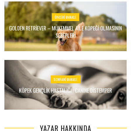
ÖNCEKI MAKALE
GOLDEN RETRIEVER – MÜKEMMEL AILE KÖPEĞI OLMASININ
SEBEPLERI
SONRAKI MAKALE
KÖPEK GENÇLIK HASTALIĞI : CANINE DİSTEMPER
YAZAR HAKKINDA