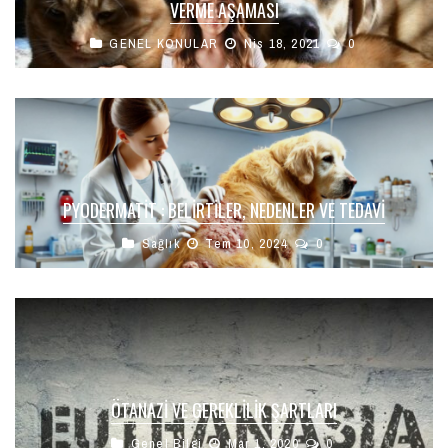
VERME AŞAMASI
GENEL KONULAR
Nis 18, 2021
0
PYODERMATIT : BELIRTILER, NEDENLER VE TEDAVI
Sağlık
Tem 10, 2024
0
ÖTANAZI VE GEREKLILIK ŞARTLARI
Genel Bilgi
Mar 1, 2020
0