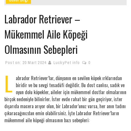
Labrador Retriever –
Mükemmel Aile Köpeği
Olmasının Sebepleri
Post on:
20 Mart 2024
LuckyPet info
0
L
abrador Retriever’lar, dünyanın en sevilen köpek ırklarından
biridir ve bu sevgi tesadüfi değildir. Bu dost canlısı, sadık ve
oyun dolu köpekler, aileler için mükemmel dostlar olmalarının
birçok nedeniyle bilinirler. İster evde rahat bir gün geçiriyor, ister
dışarıda macera arıyor olun, bir Labrador’unuz varsa, her anın tadını
çıkaracağınızdan emin olabilirsiniz. İşte Labrador Retriever’ların
mükemmel aile köpeği olmasının bazı sebepleri: