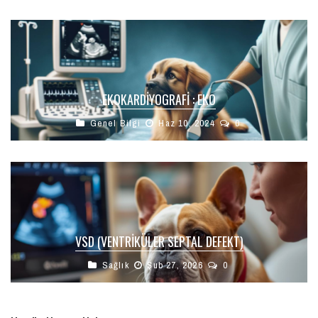
EKOKARDIYOGRAFI : EKO
Genel Bilgi
Haz 10, 2024
0
VSD (VENTRIKÜLER SEPTAL DEFEKT)
Sağlık
Şub 27, 2026
0