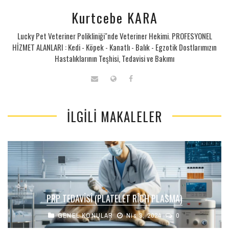
Kurtcebe KARA
Lucky Pet Veteriner Polikliniği"nde Veteriner Hekimi. PROFESYONEL
HİZMET ALANLARI : Kedi - Köpek - Kanatlı - Balık - Egzotik Dostlarımızın
Hastalıklarının Teşhisi, Tedavisi ve Bakımı
İLGILI MAKALELER
PRP TEDAVISI (PLATELET RICH PLASMA)
GENEL KONULAR
Nis 3, 2024
0