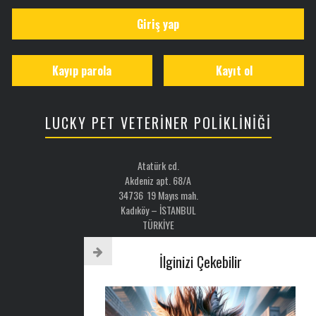
Giriş yap
Kayıp parola
Kayıt ol
LUCKY PET VETERİNER POLİKLİNİĞİ
Atatürk cd.
Akdeniz apt. 68/A
34736 19 Mayıs mah.
Kadıköy – İSTANBUL
TÜRKİYE
Email: luckypet@luckypet.com.tr
İlginizi Çekebilir
WEB:
www.luckypet.com.tr
Sosyal Medya: @luckypetveterinerklinigi
Tel : 0216 386 77 52