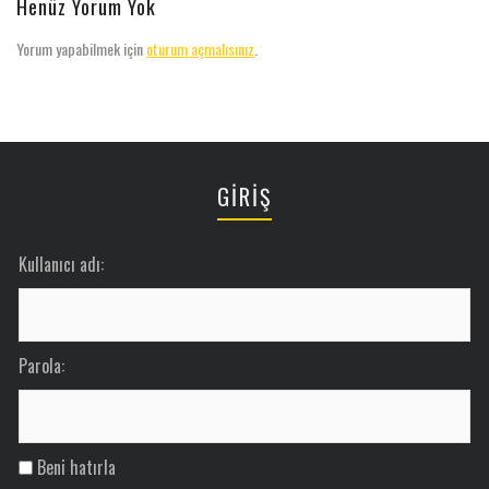
Henüz Yorum Yok
Yorum yapabilmek için
oturum açmalısınız
.
GİRİŞ
Kullanıcı adı:
Parola:
Beni hatırla