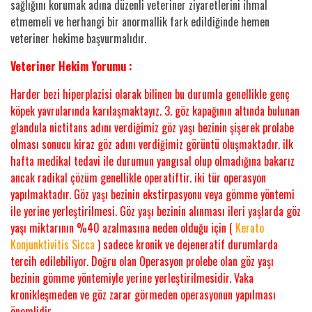
sağlığını korumak adına düzenli veteriner ziyaretlerini ihmal
etmemeli ve herhangi bir anormallik fark edildiğinde hemen
veteriner hekime başvurmalıdır.
Veteriner Hekim Yorumu :
Harder bezi hiperplazisi olarak bilinen bu durumla genellikle genç
köpek yavrularında karılaşmaktayız. 3. göz kapağının altında bulunan
glandula nictitans adını verdiğimiz göz yaşı bezinin şişerek prolabe
olması sonucu kiraz göz adını verdiğimiz görüntü oluşmaktadır. ilk
hafta medikal tedavi ile durumun yangısal olup olmadığına bakarız
ancak radikal çözüm genellikle operatiftir. iki tür operasyon
yapılmaktadır. Göz yaşı bezinin ekstirpasyonu veya gömme yöntemi
ile yerine yerleştirilmesi. Göz yaşı bezinin alınması ileri yaşlarda göz
yaşı miktarının %40 azalmasına neden olduğu için (
Kerato
Konjunktivitis Sicca
) sadece kronik ve dejeneratif durumlarda
tercih edilebiliyor. Doğru olan Operasyon prolebe olan göz yaşı
bezinin gömme yöntemiyle yerine yerleştirilmesidir. Vaka
kronikleşmeden ve göz zarar görmeden operasyonun yapılması
önemlidir.