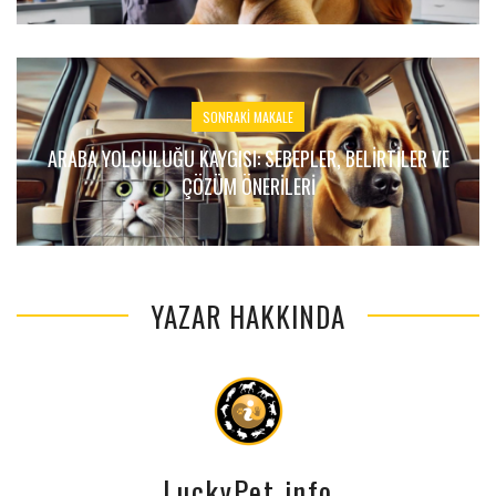
SONRAKI MAKALE
ARABA YOLCULUĞU KAYGISI: SEBEPLER, BELIRTILER VE
ÇÖZÜM ÖNERILERI
YAZAR HAKKINDA
LuckyPet info