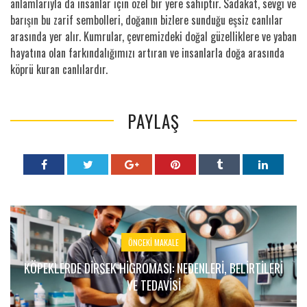
anlamlarıyla da insanlar için özel bir yere sahiptir. Sadakat, sevgi ve
barışın bu zarif sembolleri, doğanın bizlere sunduğu eşsiz canlılar
arasında yer alır. Kumrular, çevremizdeki doğal güzelliklere ve yaban
hayatına olan farkındalığımızı artıran ve insanlarla doğa arasında
köprü kuran canlılardır.
PAYLAŞ
ÖNCEKI MAKALE
KÖPEKLERDE DIRSEK HIGROMASI: NEDENLERI, BELIRTILERI
VE TEDAVISI