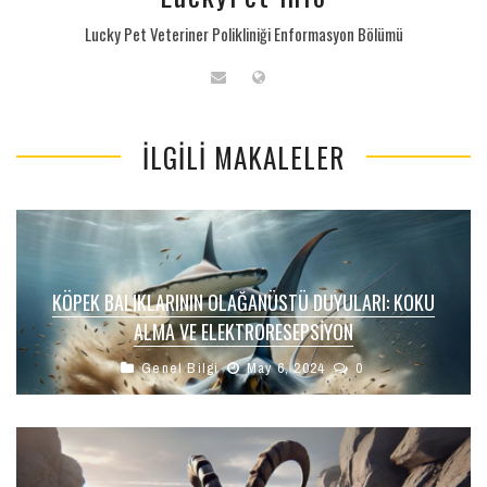
Lucky Pet Veteriner Polikliniği Enformasyon Bölümü
İLGILI MAKALELER
KÖPEK BALIKLARININ OLAĞANÜSTÜ DUYULARI: KOKU
ALMA VE ELEKTRORESEPSIYON
Genel Bilgi
May 6, 2024
0