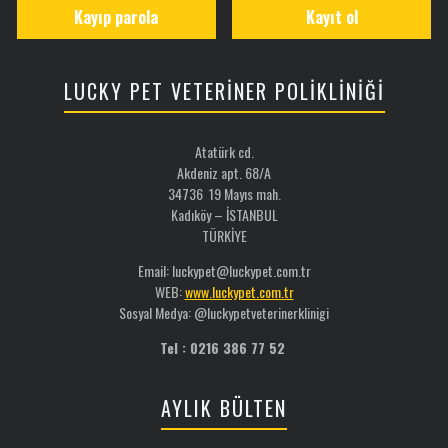
Kayıp parola
Kayıt ol
LUCKY PET VETERİNER POLİKLİNİĞİ
Atatürk cd.
Akdeniz apt. 68/A
34736 19 Mayıs mah.
Kadıköy – İSTANBUL
TÜRKİYE
Email: luckypet@luckypet.com.tr
WEB:
www.luckypet.com.tr
Sosyal Medya: @luckypetveterinerklinigi
Tel : 0216 386 77 52
AYLIK BÜLTEN