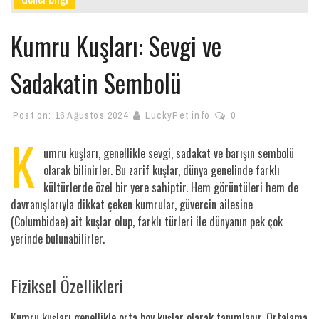
Kumru Kuşları: Sevgi ve
Sadakatin Sembolü
Post on:
16 Ağustos 2024
LuckyPet info
0
K
umru kuşları, genellikle sevgi, sadakat ve barışın sembolü
olarak bilinirler. Bu zarif kuşlar, dünya genelinde farklı
kültürlerde özel bir yere sahiptir. Hem görüntüleri hem de
davranışlarıyla dikkat çeken kumrular, güvercin ailesine
(Columbidae) ait kuşlar olup, farklı türleri ile dünyanın pek çok
yerinde bulunabilirler.
Fiziksel Özellikleri
Kumru kuşları genellikle orta boy kuşlar olarak tanımlanır. Ortalama