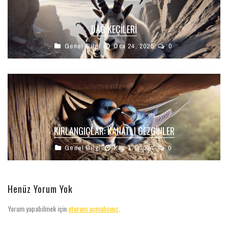
DAĞ KEÇILERI
Genel Bilgi
Oca 24, 2025
0
KIRLANGIÇLAR: KANATLI GEZGINLER
Genel Bilgi
Kas 17, 2024
0
Henüz Yorum Yok
Yorum yapabilmek için
oturum açmalısınız
.