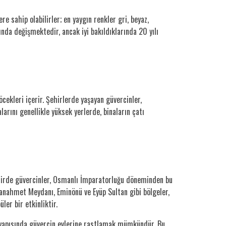
 sahip olabilirler; en yaygın renkler gri, beyaz,
nda değişmektedir, ancak iyi bakıldıklarında 20 yılı
öcekleri içerir. Şehirlerde yaşayan güvercinler,
larını genellikle yüksek yerlerde, binaların çatı
u şehirde güvercinler, Osmanlı İmparatorluğu döneminden bu
anahmet Meydanı, Eminönü ve Eyüp Sultan gibi bölgeler,
er bir etkinliktir.
ı yapısında güvercin evlerine rastlamak mümkündür. Bu