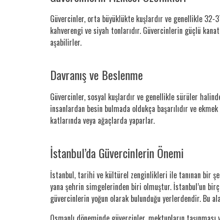
Güvercinler, orta büyüklükte kuşlardır ve genellikle 32-3
kahverengi ve siyah tonlarıdır. Güvercinlerin güçlü kanat
aşabilirler.
Davranış ve Beslenme
Güvercinler, sosyal kuşlardır ve genellikle sürüler halind
insanlardan besin bulmada oldukça başarılıdır ve ekmek kır
katlarında veya ağaçlarda yaparlar.
İstanbul’da Güvercinlerin Önemi
İstanbul, tarihi ve kültürel zenginlikleri ile tanınan bi
yana şehrin simgelerinden biri olmuştur. İstanbul’un bi
güvercinlerin yoğun olarak bulunduğu yerlerdendir. Bu al
Osmanlı döneminde güvercinler, mektupların taşınması ve