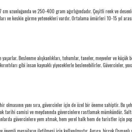
7 cm uzunluğunda ve 250-400 gram ağırlığındadır. Çeşitli renk ve desenlere
ları ve keskin görme yetenekleri vardır. Ortalama ömürleri 10-15 yıl arası
e yaşarlar. Beslenme alışkanlıkları, tohumlar, taneler, meyveler ve küçük b
ıntıları gibi insan kaynaklı yiyeceklerle beslenebilirler. Güvercinler, yuva
r şehir olmasının yanı sıra, güvercinler için de özel bir öneme sahiptir. B
rçok tarihi camisi ve meydanında güvercinlere rastlamak mümkündür. Sult
anlarda güvercinlere yem atmak, hem yerel halk hem de turistler için popül
 önemli mesajların iletilmesi için kullanılmıştır. Ayrıca, birçok Osmanl