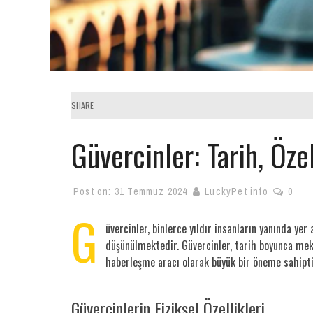
SHARE
Güvercinler: Tarih, Öze
Post on:
31 Temmuz 2024
LuckyPet info
0
G
üvercinler, binlerce yıldır insanların yanında yer
düşünülmektedir. Güvercinler, tarih boyunca mekt
haberleşme aracı olarak büyük bir öneme sahipti.
Güvercinlerin Fiziksel Özellikleri