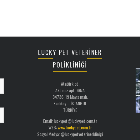
LUCKY PET VETERİNER
POLİKLİNİĞİ
Atatürk cd.
Akdeniz apt. 68/A
34736 19 Mayıs mah.
Kadıköy – İSTANBUL
TÜRKİYE
Email: luckypet@luckypet.com.tr
WEB:
www.luckypet.com.tr
Sosyal Medya: @luckypetveterinerklinigi