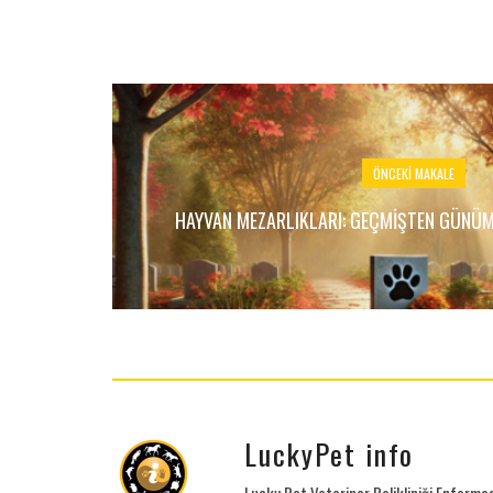
ÖNCEKI MAKALE
HAYVAN MEZARLIKLARI: GEÇMIŞTEN GÜNÜM
LuckyPet info