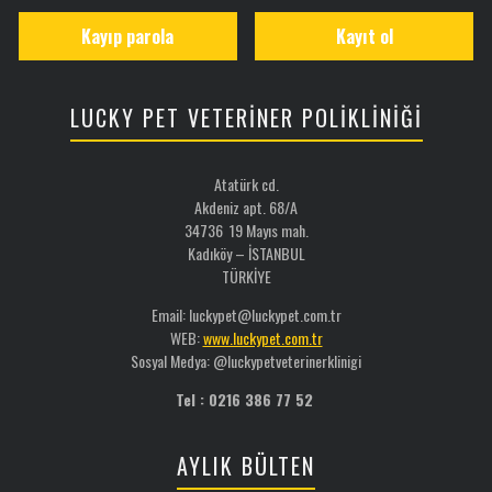
Kayıp parola
Kayıt ol
LUCKY PET VETERİNER POLİKLİNİĞİ
Atatürk cd.
Akdeniz apt. 68/A
34736 19 Mayıs mah.
Kadıköy – İSTANBUL
TÜRKİYE
Email: luckypet@luckypet.com.tr
WEB:
www.luckypet.com.tr
Sosyal Medya: @luckypetveterinerklinigi
Tel : 0216 386 77 52
AYLIK BÜLTEN