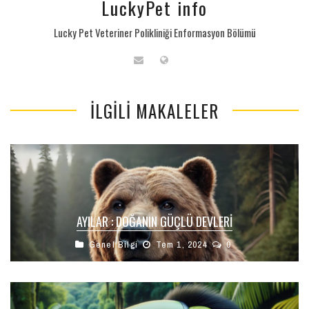
LuckyPet info
Lucky Pet Veteriner Polikliniği Enformasyon Bölümü
İLGILI MAKALELER
AYILAR : DOĞANIN GÜÇLÜ DEVLERI
Genel Bilgi
Tem 1, 2024
0