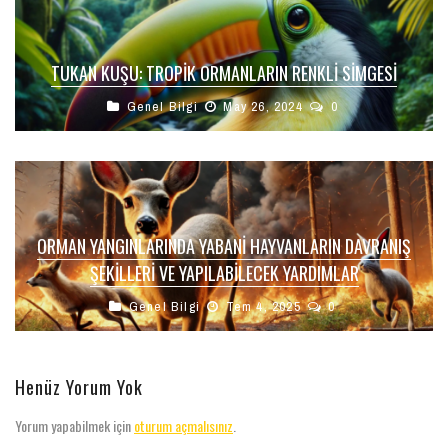
TUKAN KUŞU: TROPIK ORMANLARIN RENKLI SIMGESI
Genel Bilgi
May 26, 2024
0
ORMAN YANGINLARINDA YABANI HAYVANLARIN DAVRANIŞ
ŞEKILLERI VE YAPILABILECEK YARDIMLAR
Genel Bilgi
Tem 4, 2025
0
Henüz Yorum Yok
Yorum yapabilmek için
oturum açmalısınız
.