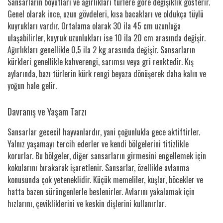
Sansarların boyutları ve ağırlıkları türlere göre değişiklik gösterir.
Genel olarak ince, uzun gövdeleri, kısa bacakları ve oldukça tüylü
kuyrukları vardır. Ortalama olarak 30 ila 45 cm uzunluğa
ulaşabilirler, kuyruk uzunlukları ise 10 ila 20 cm arasında değişir.
Ağırlıkları genellikle 0,5 ila 2 kg arasında değişir. Sansarların
kürkleri genellikle kahverengi, sarımsı veya gri renktedir. Kış
aylarında, bazı türlerin kürk rengi beyaza dönüşerek daha kalın ve
yoğun hale gelir.
Davranış ve Yaşam Tarzı
Sansarlar gececil hayvanlardır, yani çoğunlukla gece aktiftirler.
Yalnız yaşamayı tercih ederler ve kendi bölgelerini titizlikle
korurlar. Bu bölgeler, diğer sansarların girmesini engellemek için
kokularını bırakarak işaretlenir. Sansarlar, özellikle avlanma
konusunda çok yeteneklidir. Küçük memeliler, kuşlar, böcekler ve
hatta bazen sürüngenlerle beslenirler. Avlarını yakalamak için
hızlarını, çevikliklerini ve keskin dişlerini kullanırlar.