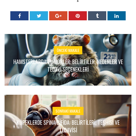
ÖNCEKI MAKALE
HAMSTERLARDA TÜMÖRLER: BELIRTILER, NEDENLER VE
TEDAVI SEÇENEKLERI
SONRAKI MAKALE
KÖPEKLERDE SPINA BIFIDA: BELIRTILERI, TEŞHISI VE
TEDAVISI