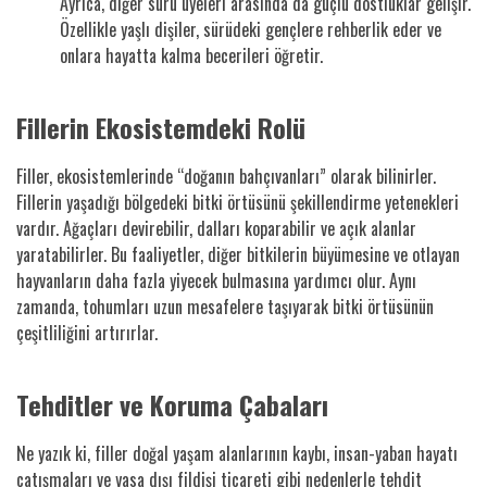
Ayrıca, diğer sürü üyeleri arasında da güçlü dostluklar gelişir.
Özellikle yaşlı dişiler, sürüdeki gençlere rehberlik eder ve
onlara hayatta kalma becerileri öğretir.
Fillerin Ekosistemdeki Rolü
Filler, ekosistemlerinde “doğanın bahçıvanları” olarak bilinirler.
Fillerin yaşadığı bölgedeki bitki örtüsünü şekillendirme yetenekleri
vardır. Ağaçları devirebilir, dalları koparabilir ve açık alanlar
yaratabilirler. Bu faaliyetler, diğer bitkilerin büyümesine ve otlayan
hayvanların daha fazla yiyecek bulmasına yardımcı olur. Aynı
zamanda, tohumları uzun mesafelere taşıyarak bitki örtüsünün
çeşitliliğini artırırlar.
Tehditler ve Koruma Çabaları
Ne yazık ki, filler doğal yaşam alanlarının kaybı, insan-yaban hayatı
çatışmaları ve yasa dışı fildişi ticareti gibi nedenlerle tehdit