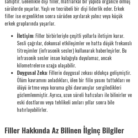
sahiptir. Genellikle dişi filler, matriarkal bir yapıda organize olmuş
sürülerde yaşarlar. Yaşlı ve tecrübeli bir dişi liderlik eder. Erkek
filler ise ergenlikten sonra sürüden ayrılarak yalnız veya küçük
erkek gruplarında yaşarlar.
İletişim
: Filler birbirleriyle çeşitli yollarla iletişim kurar.
Sesli çağrılar, dokunsal etkileşimler ve hatta düşük frekanslı
titreşimler (infrasonik sesler) kullanarak haberleşirler. Bu
infrasonik sesler insan kulağıyla duyulamaz, ancak
kilometrelerce uzağa ulaşabilir.
Duygusal Zeka
: Fillerin duygusal zekası oldukça gelişmiştir.
Ölüm kavramını anladıkları, ölen bir filin yasını tuttukları ve
ölüyü örtme veya koruma gibi davranışlar sergiledikleri
gözlemlenmiştir. Ayrıca, uzun süreli hafızaları ile bilinirler ve
eski dostlarını veya tehlikeli anıları yıllar sonra bile
hatırlayabilirler.
Filler Hakkında Az Bilinen İlginç Bilgiler