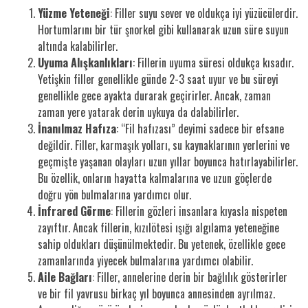
Yüzme Yeteneği
: Filler suyu sever ve oldukça iyi yüzücülerdir.
Hortumlarını bir tür şnorkel gibi kullanarak uzun süre suyun
altında kalabilirler.
Uyuma Alışkanlıkları
: Fillerin uyuma süresi oldukça kısadır.
Yetişkin filler genellikle günde 2-3 saat uyur ve bu süreyi
genellikle gece ayakta durarak geçirirler. Ancak, zaman
zaman yere yatarak derin uykuya da dalabilirler.
İnanılmaz Hafıza
: “Fil hafızası” deyimi sadece bir efsane
değildir. Filler, karmaşık yolları, su kaynaklarının yerlerini ve
geçmişte yaşanan olayları uzun yıllar boyunca hatırlayabilirler.
Bu özellik, onların hayatta kalmalarına ve uzun göçlerde
doğru yön bulmalarına yardımcı olur.
İnfrared Görme
: Fillerin gözleri insanlara kıyasla nispeten
zayıftır. Ancak fillerin, kızılötesi ışığı algılama yeteneğine
sahip oldukları düşünülmektedir. Bu yetenek, özellikle gece
zamanlarında yiyecek bulmalarına yardımcı olabilir.
Aile Bağları
: Filler, annelerine derin bir bağlılık gösterirler
ve bir fil yavrusu birkaç yıl boyunca annesinden ayrılmaz.