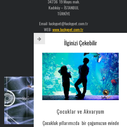
34736 19 Mayıs mah.
Kadıköy – İSTANBUL
TÜRKİYE
Email: luckypet@luckypet.com.tr
WEB:
www.luckypet.com.tr
Sosyal Medya: @luckypetveterinerklinigi
İlginizi Çekebilir
Tel : 0216 386 77 52
AYLIK BÜLTEN
CORONAVIRUS HAKKINDA
Çocuklar ve Akvaryum
Nis 25, 2020
0
Çocukluk yıllarımızda bir çoğumuzun evinde