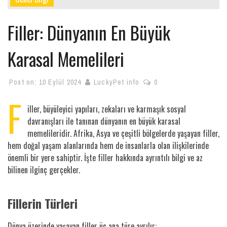
Filler: Dünyanın En Büyük
Karasal Memelileri
Post on:
10 Eylül 2024
LuckyPet info
0
F
iller, büyüleyici yapıları, zekaları ve karmaşık sosyal
davranışları ile tanınan dünyanın en büyük karasal
memelileridir. Afrika, Asya ve çeşitli bölgelerde yaşayan filler,
hem doğal yaşam alanlarında hem de insanlarla olan ilişkilerinde
önemli bir yere sahiptir. İşte filler hakkında ayrıntılı bilgi ve az
bilinen ilginç gerçekler.
Fillerin Türleri
Dünya üzerinde yaşayan filler üç ana türe ayrılır: