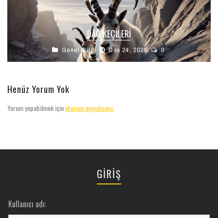
DAĞ KEÇILERI
Genel Bilgi
Oca 24, 2025
0
Henüz Yorum Yok
Yorum yapabilmek için
oturum açmalısınız
.
GİRİŞ
Kullanıcı adı: