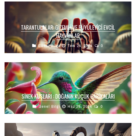
TARANTULALAR: GIZEMLI VE BÜYÜLEYICI EVCIL
HAYVANLAR
Genel Bilgi
Tem 24, 2024
0
SINEK KUŞLARI : DOĞANIN KÜÇÜK HARIKALARI
Genel Bilgi
Haz 28, 2024
0