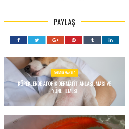
PAYLAŞ
ÖNCEKI MAKALE
KÖPEKLERDE ATOPIK DERMATIT: ANLAŞILMASI VE
YÖNETILMESI