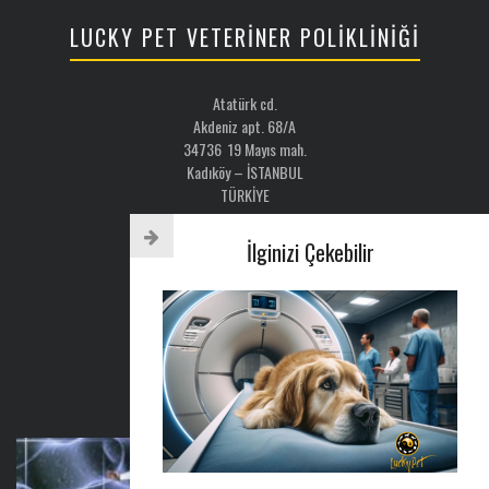
LUCKY PET VETERİNER POLİKLİNİĞİ
Atatürk cd.
Akdeniz apt. 68/A
34736 19 Mayıs mah.
Kadıköy – İSTANBUL
TÜRKİYE
Email: luckypet@luckypet.com.tr
İlginizi Çekebilir
WEB:
www.luckypet.com.tr
Sosyal Medya: @luckypetveterinerklinigi
Tel : 0216 386 77 52
AYLIK BÜLTEN