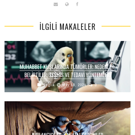
İLGILI MAKALELER
MUHABBET KUŞLARINDA TÜMÖRLER: NEDENLER,
BELIRTILER, TEŞHIS VE TEDAVI YÖNTEMLERI
Sağlık
May 18, 2024
0
KIRLANGIÇLAR: KANATLI GEZGINLER