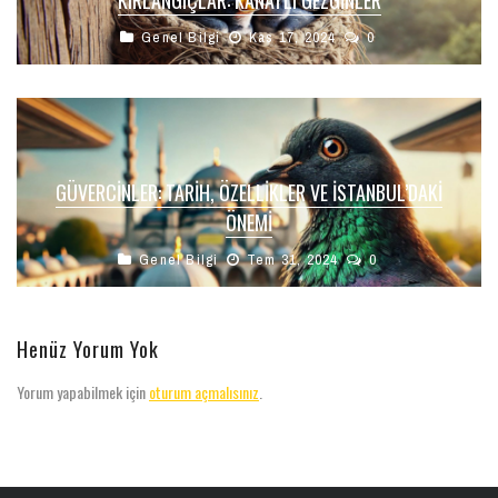
Genel Bilgi
Kas 17, 2024
0
GÜVERCINLER: TARIH, ÖZELLIKLER VE İSTANBUL’DAKI
ÖNEMI
Genel Bilgi
Tem 31, 2024
0
Henüz Yorum Yok
Yorum yapabilmek için
oturum açmalısınız
.