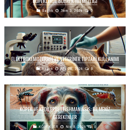
KÖPEKLERDE BÖBREK YETMEZLIĞI
Sağlık
Tem 3, 2024
0
ELEKTROKEMOTERAPI VE VETERINER TIPTAKI KULLANIMI
Sağlık
Ağu 28, 2024
0
KÖPEK VE KEDILERDE LEISHMANIASIS: BILMENIZ
GEREKENLER
KÖPEKLER
Nis 8, 2024
0