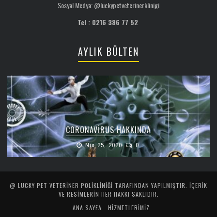
Sosyal Medya: @luckypetveterinerklinigi
Tel : 0216 386 77 52
AYLIK BÜLTEN
CORONAVIRUS HAKKINDA
Nis 25, 2020
0
@ LUCKY PET VETERINER POLIKLINIĞI TARAFINDAN YAPILMIŞTIR. İÇERIK
VE RESIMLERIN HER HAKKI SAKLIDIR.
ANA SAYFA
HİZMETLERİMİZ