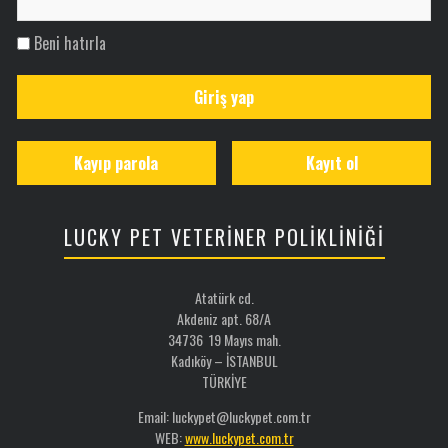
Beni hatırla
Giriş yap
Kayıp parola
Kayıt ol
LUCKY PET VETERİNER POLİKLİNİĞİ
Atatürk cd.
Akdeniz apt. 68/A
34736 19 Mayıs mah.
Kadıköy – İSTANBUL
TÜRKİYE
Email: luckypet@luckypet.com.tr
WEB:
www.luckypet.com.tr