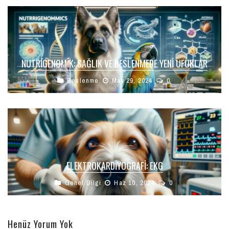
NUTRIGENOMIK: SAĞLIK VE BESLENMEDE YENI UFUKLAR
Beslenme
May 29, 2024
0
ELEKTROKARDIYOGRAFI: EKG
Genel Bilgi
Haz 10, 2024
0
Henüz Yorum Yok