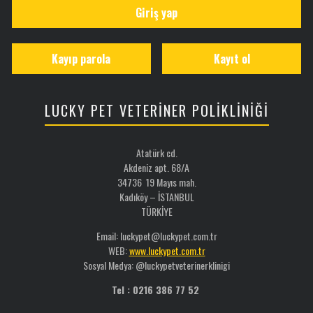
Giriş yap
Kayıp parola
Kayıt ol
LUCKY PET VETERİNER POLİKLİNİĞİ
Atatürk cd.
Akdeniz apt. 68/A
34736 19 Mayıs mah.
Kadıköy – İSTANBUL
TÜRKİYE
Email: luckypet@luckypet.com.tr
WEB:
www.luckypet.com.tr
Sosyal Medya: @luckypetveterinerklinigi
Tel : 0216 386 77 52