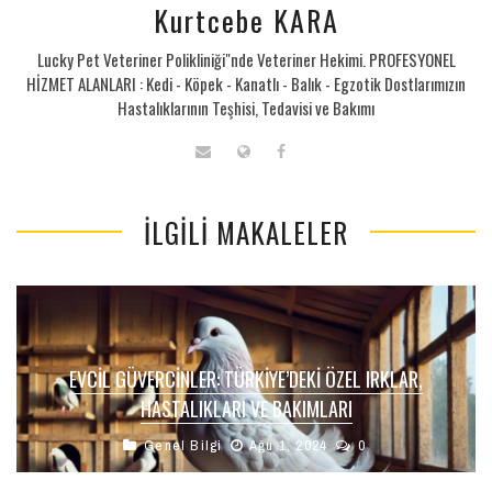
Kurtcebe KARA
Lucky Pet Veteriner Polikliniği"nde Veteriner Hekimi. PROFESYONEL
HİZMET ALANLARI : Kedi - Köpek - Kanatlı - Balık - Egzotik Dostlarımızın
Hastalıklarının Teşhisi, Tedavisi ve Bakımı
İLGILI MAKALELER
EVCIL GÜVERCINLER: TÜRKIYE’DEKI ÖZEL IRKLAR,
HASTALIKLARI VE BAKIMLARI
Genel Bilgi
Ağu 1, 2024
0