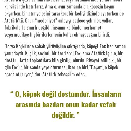
kürsüsünde hatırlarız. Ama o, aynı zamanda bir köpeğin başını
okşarken, bir atın yelesini tararken, bir kediyi dizinde uyuturken de
Atatürk’tü. Onun “medeniyet” anlayışı sadece şehirler, yollar,
fabrikalarla sınırlı değildi; insanın kalbinde merhamet
yeşermedikçe hiçbir ilerlemenin kalıcı olmayacağını bilirdi.
Florya Köşkü’nde sabah yürüyüşüne çıktığında, köpeği
Fox
her zaman
yanındaydı. Küçük, sevimli bir terrierdi Fox; ama Atatürk için o, bir
dosttu. Hatta toplantılara bile girdiği olurdu. Rivayet edilir ki, bir
gün Fox’un bir sandalyeye oturması üzerine biri “Paşam, o köpek
orada oturuyor,” der. Atatürk tebessüm eder:
“ O, köpek değil dostumdur. İnsanların
arasında bazıları onun kadar vefalı
değildir. ”