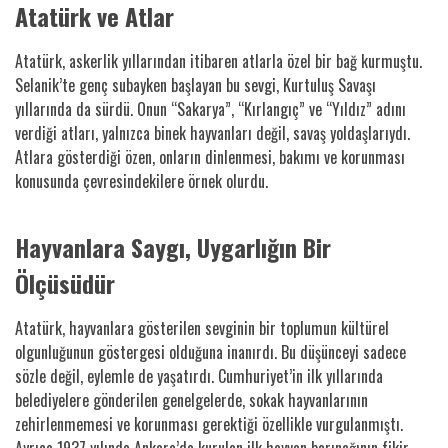
Atatürk ve Atlar
Atatürk, askerlik yıllarından itibaren atlarla özel bir bağ kurmuştu.
Selanik’te genç subayken başlayan bu sevgi, Kurtuluş Savaşı
yıllarında da sürdü. Onun “Sakarya”, “Kırlangıç” ve “Yıldız” adını
verdiği atları, yalnızca binek hayvanları değil, savaş yoldaşlarıydı.
Atlara gösterdiği özen, onların dinlenmesi, bakımı ve korunması
konusunda çevresindekilere örnek olurdu.
Hayvanlara Saygı, Uygarlığın Bir
Ölçüsüdür
Atatürk, hayvanlara gösterilen sevginin bir toplumun kültürel
olgunluğunun göstergesi olduğuna inanırdı. Bu düşünceyi sadece
sözle değil, eylemle de yaşatırdı. Cumhuriyet’in ilk yıllarında
belediyelere gönderilen genelgelerde, sokak hayvanlarının
zehirlenmemesi ve korunması gerektiği özellikle vurgulanmıştı.
Ayrıca 1937 yılında Ankara’da kurulan ilk hayvan barınağının fikir