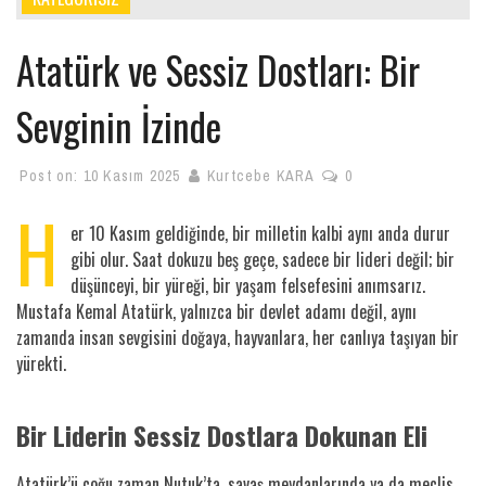
Atatürk ve Sessiz Dostları: Bir
Sevginin İzinde
Post on:
10 Kasım 2025
Kurtcebe KARA
0
H
er 10 Kasım geldiğinde, bir milletin kalbi aynı anda durur
gibi olur. Saat dokuzu beş geçe, sadece bir lideri değil; bir
düşünceyi, bir yüreği, bir yaşam felsefesini anımsarız.
Mustafa Kemal Atatürk, yalnızca bir devlet adamı değil, aynı
zamanda insan sevgisini doğaya, hayvanlara, her canlıya taşıyan bir
yürekti.
Bir Liderin Sessiz Dostlara Dokunan Eli
Atatürk’ü çoğu zaman Nutuk’ta, savaş meydanlarında ya da meclis