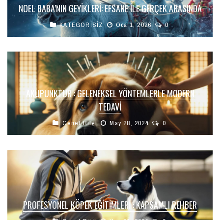
NOEL BABA’NIN GEYIKLERI: EFSANE ILE GERÇEK ARASINDA
KATEGORİSİZ
Oca 1, 2026
0
AKUPUNKTUR : GELENEKSEL YÖNTEMLERLE MODERN
TEDAVI
Genel Bilgi
May 28, 2024
0
PROFESYONEL KÖPEK EĞITIMLERI : KAPSAMLI REHBER