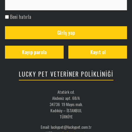
Beni hatırla
Giriş yap
Kayıp parola
Kayıt ol
LUCKY PET VETERİNER POLİKLİNİĞİ
Atatürk cd.
Akdeniz apt. 68/A
34736 19 Mayıs mah.
Kadıköy – İSTANBUL
TÜRKİYE
Email: luckypet@luckypet.com.tr