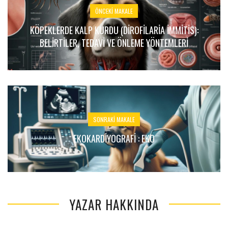
ÖNCEKI MAKALE
KÖPEKLERDE KALP KURDU (DIROFILARIA IMMITIS):
BELIRTILER, TEDAVI VE ÖNLEME YÖNTEMLERI
SONRAKI MAKALE
EKOKARDIYOGRAFI : EKO
YAZAR HAKKINDA