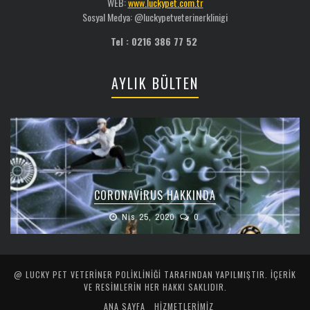
WEB:
www.luckypet.com.tr
Sosyal Medya: @luckypetveterinerklinigi
Tel : 0216 386 77 52
AYLIK BÜLTEN
CORONAVIRUS HAKKINDA
Nis 25, 2020
0
@ LUCKY PET VETERINER POLIKLINIĞI TARAFINDAN YAPILMIŞTIR. İÇERIK
VE RESIMLERIN HER HAKKI SAKLIDIR.
ANA SAYFA
HİZMETLERİMİZ