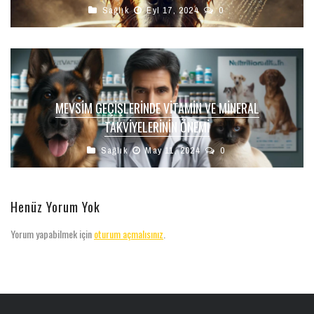
Sağlık
Eyl 17, 2024
0
MEVSIM GEÇIŞLERINDE VITAMIN VE MINERAL
TAKVIYELERININ ÖNEMI
Sağlık
May 11, 2024
0
Henüz Yorum Yok
Yorum yapabilmek için
oturum açmalısınız
.