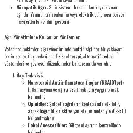
Kronik ağrı, sürekli ve zorlayıcı olabilir.
Nöropatik Ağrı:
Sinir sistemi hasarından kaynaklanan
ağrıdır. Yanma, karıncalanma veya elektrik çarpması benzeri
hissiyatlarla kendini gösterir.
Ağrı Yönetiminde Kullanılan Yöntemler
Veteriner hekimler, ağrı yönetiminde multidisipliner bir yaklaşım
benimserler. İlaç tedavileri, fiziksel terapi, alternatif tedavi
yöntemleri ve çevresel düzenlemeler bu kapsamda yer alır.
İlaç Tedavisi:
Nonsteroid Antiinflamatuar İlaçlar (NSAID’ler):
İnflamasyonu ve ağrıyı azaltmak için yaygın olarak
kullanılır.
Opioidler:
Şiddetli ağrıların kontrolünde etkilidir,
ancak bağımlılık riski ve yan etkiler nedeniyle dikkatli
kullanılmalıdır.
Lokal Anestezikler:
Bölgesel ağrının kontrolünde
kullanılır.