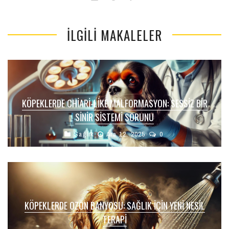
İLGILI MAKALELER
KÖPEKLERDE CHIARI-LIKE MALFORMASYON: SESSIZ BIR
SINIR SISTEMI SORUNU
Sağlık
Ara 12, 2025
0
KÖPEKLERDE OZON BANYOSU: SAĞLIK İÇIN YENI NESIL
TERAPI