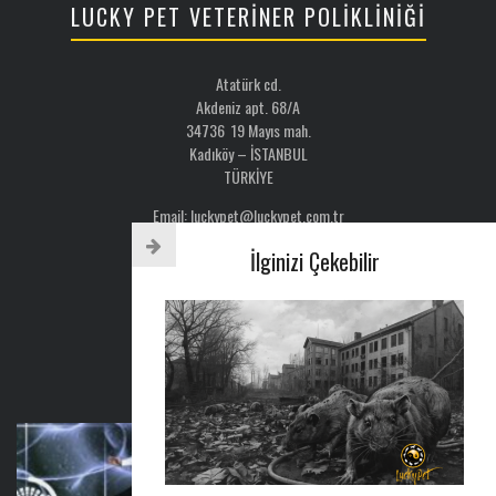
LUCKY PET VETERİNER POLİKLİNİĞİ
Atatürk cd.
Akdeniz apt. 68/A
34736 19 Mayıs mah.
Kadıköy – İSTANBUL
TÜRKİYE
Email: luckypet@luckypet.com.tr
WEB:
www.luckypet.com.tr
İlginizi Çekebilir
Sosyal Medya: @luckypetveterinerklinigi
Tel : 0216 386 77 52
AYLIK BÜLTEN