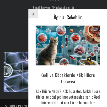
Email: luckypet@luckypet.com.tr
WEB:
www.luckypet.com.tr
İlginizi Çekebilir
Sosyal Medya: @luckypetveterinerklinigi
Tel : 0216 386 77 52
AYLIK BÜLTEN
Kedi ve Köpeklerde Kök Hücre
CORONAVIRUS HAKKINDA
Tedavisi
Nis 25, 2020
0
Kök Hücre Nedir? Kök hücreler, farklı hücre
türlerine dönüşebilme yeteneğine sahip özel
hücrelerdir. İki ana türde bulunurlar:
@ LUCKY PET VETERINER POLIKLINIĞI TARAFINDAN YAPILMIŞTIR. İÇERIK