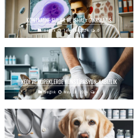
KONTAMINE SULAR VE İSHAL : GİARDİAZİS
Sağlık
Tem 26, 2024
0
KEDI VE KÖPEKLERDE KONSTIPASYON: KABIZLIK
Sağlık
May 18, 2024
0