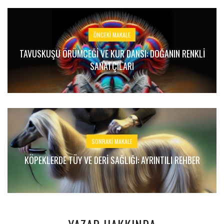
ÖNCEKI MAKALE
TAVUSKUŞU ÖRÜMCEĞI VE KUR DANSI: DOĞANIN RENKLI
SANATÇILARI
SONRAKI MAKALE
KÖPEKLERDE TÜY VE DERI SAĞLIĞI: AYRINTILI REHBER