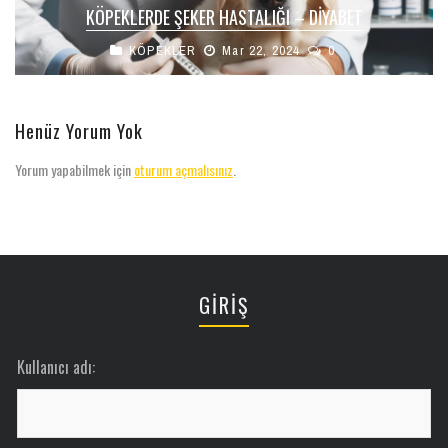
KÖPEKLERDE ŞEKER HASTALIĞI – DİYABET
KÖPEKLER
Mar 22, 2024
0
Henüz Yorum Yok
Yorum yapabilmek için
oturum açmalısınız
.
GİRİŞ
Kullanıcı adı: