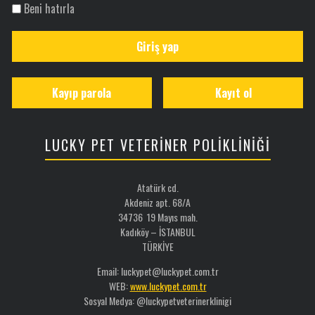
Beni hatırla
Giriş yap
Kayıp parola
Kayıt ol
LUCKY PET VETERİNER POLİKLİNİĞİ
Atatürk cd.
Akdeniz apt. 68/A
34736 19 Mayıs mah.
Kadıköy – İSTANBUL
TÜRKİYE
Email: luckypet@luckypet.com.tr
WEB:
www.luckypet.com.tr
Sosyal Medya: @luckypetveterinerklinigi