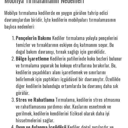
Mobilya tırmalama kedilerde en yaygın görülen tahrip edici
davranışlardan biridir. İşte kedilerin mobilyaları tırmalamasının
başlıca nedenleri:
Pençelerin Bakımı
Kediler tırmalama yoluyla pençelerini
temizler ve tırnaklarının eskiyen dış katmanını soyar. Bu
doğal bakım davranışı, tırnak sağlığı için gereklidir.
Bölge İşaretleme
Kedilerin patilerinde koku bezleri bulunur
ve tırmalama yaparak bu kokuyu etraflarına bırakırlar. Bu,
kedilerin yaşadıkları alanı işaretlemek ve sınırlarını
belirlemek için yaptıkları içgüdüsel bir davranıştır. Özellikle
diğer kedilerin bulunduğu ortamlarda bu davranış daha sık
görülür.
Stres ve Rahatlama
Tırmalama, kedilerin stres atmasına
ve rahatlamasına yardımcı olur. Kaslarını esnetmek ve
gerilmek, kedilerin kendilerini fiziksel olarak daha iyi
hissetmelerini sağlar.
Oyun ve Avlanma İçgüdüsü
Kediler doğal avcılardır ve