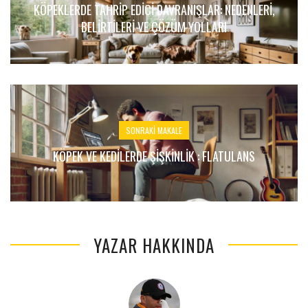
KÖPEKLERDE TAHRIP EDICI DAVRANIŞLAR: NEDENLERI,
BELIRTILERI VE ÇÖZÜM YOLLARI
SONRAKI MAKALE
KÖPEK VE KEDILERDE ŞIŞKINLIK : FLATULANS
YAZAR HAKKINDA