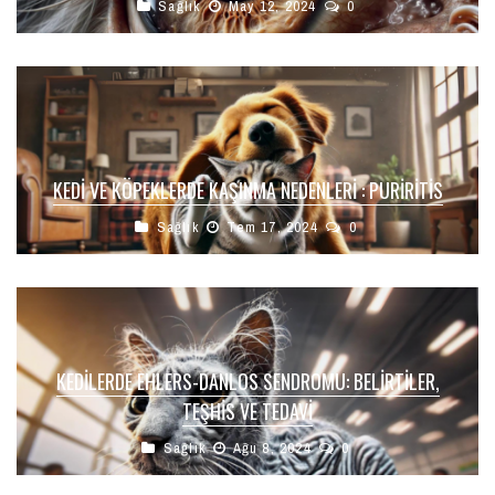
Sağlık
May 12, 2024
0
KEDI VE KÖPEKLERDE KAŞINMA NEDENLERI : PURİRİTİS
Sağlık
Tem 17, 2024
0
KEDILERDE EHLERS-DANLOS SENDROMU: BELIRTILER,
TEŞHIS VE TEDAVI
Sağlık
Ağu 8, 2024
0