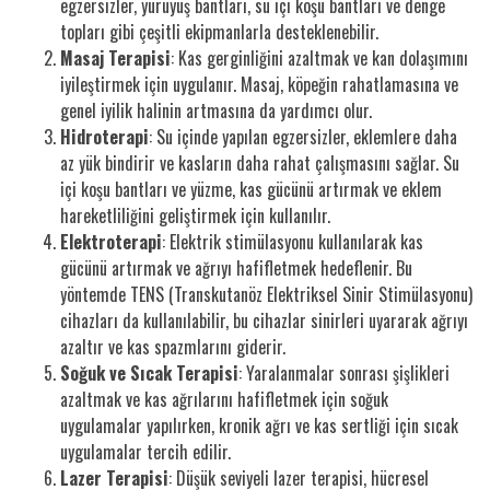
egzersizler, yürüyüş bantları, su içi koşu bantları ve denge
topları gibi çeşitli ekipmanlarla desteklenebilir.
Masaj Terapisi
: Kas gerginliğini azaltmak ve kan dolaşımını
iyileştirmek için uygulanır. Masaj, köpeğin rahatlamasına ve
genel iyilik halinin artmasına da yardımcı olur.
Hidroterapi
: Su içinde yapılan egzersizler, eklemlere daha
az yük bindirir ve kasların daha rahat çalışmasını sağlar. Su
içi koşu bantları ve yüzme, kas gücünü artırmak ve eklem
hareketliliğini geliştirmek için kullanılır.
Elektroterapi
: Elektrik stimülasyonu kullanılarak kas
gücünü artırmak ve ağrıyı hafifletmek hedeflenir. Bu
yöntemde TENS (Transkutanöz Elektriksel Sinir Stimülasyonu)
cihazları da kullanılabilir, bu cihazlar sinirleri uyararak ağrıyı
azaltır ve kas spazmlarını giderir.
Soğuk ve Sıcak Terapisi
: Yaralanmalar sonrası şişlikleri
azaltmak ve kas ağrılarını hafifletmek için soğuk
uygulamalar yapılırken, kronik ağrı ve kas sertliği için sıcak
uygulamalar tercih edilir.
Lazer Terapisi
: Düşük seviyeli lazer terapisi, hücresel