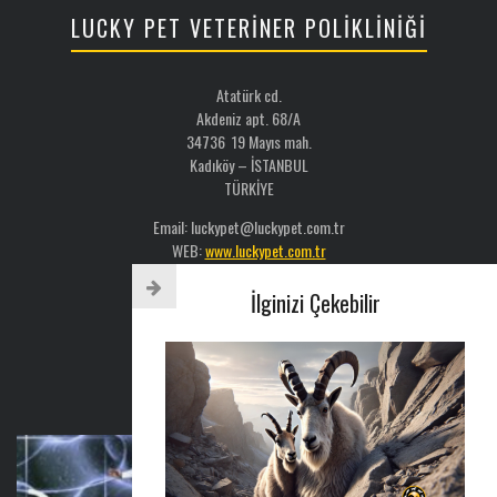
LUCKY PET VETERİNER POLİKLİNİĞİ
Atatürk cd.
Akdeniz apt. 68/A
34736 19 Mayıs mah.
Kadıköy – İSTANBUL
TÜRKİYE
Email: luckypet@luckypet.com.tr
WEB:
www.luckypet.com.tr
Sosyal Medya: @luckypetveterinerklinigi
İlginizi Çekebilir
Tel : 0216 386 77 52
AYLIK BÜLTEN