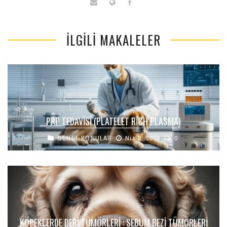
İLGILI MAKALELER
PRP TEDAVISI (PLATELET RICH PLASMA)
GENEL KONULAR
Nis 3, 2024
0
KÖPEKLERDE DERI TÜMÖRLERI : SEBUM BEZI TÜMÖRLERI