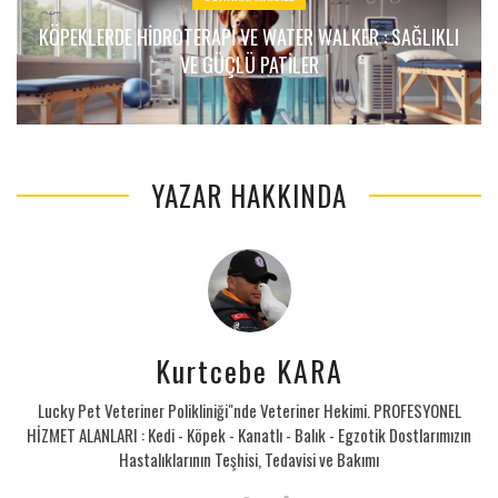
KÖPEKLERDE HIDROTERAPI VE WATER WALKER : SAĞLIKLI
VE GÜÇLÜ PATILER
YAZAR HAKKINDA
Kurtcebe KARA
Lucky Pet Veteriner Polikliniği"nde Veteriner Hekimi. PROFESYONEL
HİZMET ALANLARI : Kedi - Köpek - Kanatlı - Balık - Egzotik Dostlarımızın
Hastalıklarının Teşhisi, Tedavisi ve Bakımı