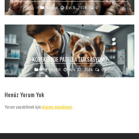
Sağlık
Eyl 5, 2024
0
KÖPEKLERDE PATELLA LUKSASYONU
KÖPEKLER
Nis 22, 2024
0
Henüz Yorum Yok
Yorum yapabilmek için
oturum açmalısınız
.