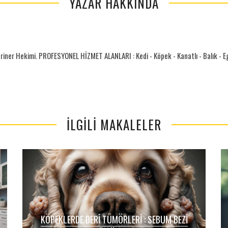
YAZAR HAKKINDA
riner Hekimi. PROFESYONEL HİZMET ALANLARI : Kedi - Köpek - Kanatlı - Balık - Egz
İLGILI MAKALELER
KÖPEKLERDE DERI TÜMÖRLERI : SEBUM BEZI