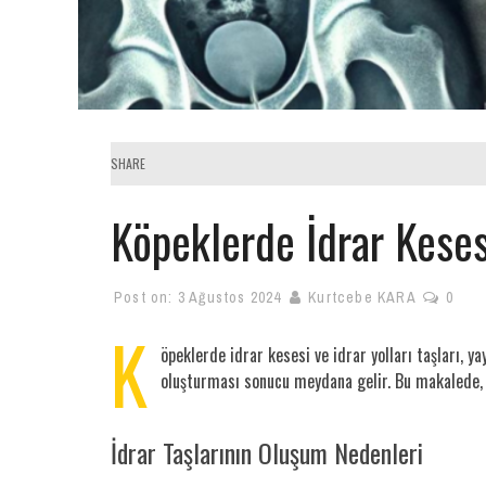
SHARE
Köpeklerde İdrar Kesesi
Post on:
3 Ağustos 2024
Kurtcebe KARA
0
K
öpeklerde idrar kesesi ve idrar yolları taşları, ya
oluşturması sonucu meydana gelir. Bu makalede, bu 
İdrar Taşlarının Oluşum Nedenleri