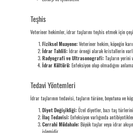
Teşhis
Veteriner hekimler, idrar taşlarını teşhis etmek için çeşi
Fiziksel Muayene:
Veteriner hekim, köpeğin karın
İdrar Tahlili:
İdrar örneği alarak kristallerin varl
Radyografi ve Ultrasonografi:
Taşların yerini 
İdrar Kültürü:
Enfeksiyon olup olmadığını anlamak 
Tedavi Yöntemleri
İdrar taşlarının tedavisi, taşların türüne, boyutuna ve k
Diyet Değişikliği:
Özel diyetler, bazı taş türleri
İlaç Tedavisi:
Enfeksiyon varlığında antibiyotikler
Cerrahi Müdahale:
Büyük taşlar veya idrar akışın
işlemidir.