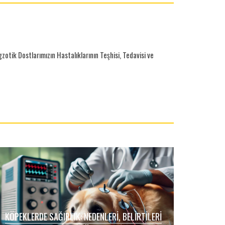
otik Dostlarımızın Hastalıklarının Teşhisi, Tedavisi ve
KÖPEKLERDE SAĞIRLIK: NEDENLERI, BELIRTILERI