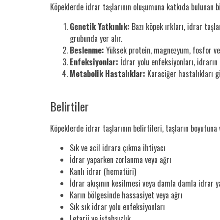
Köpeklerde idrar taşlarının oluşumuna katkıda bulunan bi
Genetik Yatkınlık:
Bazı köpek ırkları, idrar taşl
grubunda yer alır.
Beslenme:
Yüksek protein, magnezyum, fosfor veya
Enfeksiyonlar:
İdrar yolu enfeksiyonları, idrarın
Metabolik Hastalıklar:
Karaciğer hastalıkları gi
Belirtiler
Köpeklerde idrar taşlarının belirtileri, taşların boyutuna 
Sık ve acil idrara çıkma ihtiyacı
İdrar yaparken zorlanma veya ağrı
Kanlı idrar (hematüri)
İdrar akışının kesilmesi veya damla damla idrar 
Karın bölgesinde hassasiyet veya ağrı
Sık sık idrar yolu enfeksiyonları
Letarji ve iştahsızlık