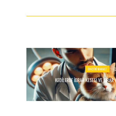
ÖNCEKI MAKALE
KEDILERDE İDRAR KESESI VE İDRAR