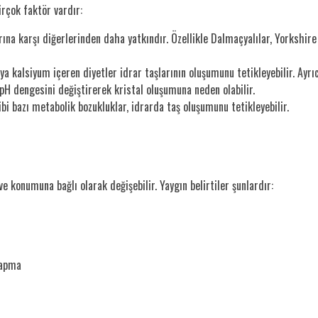
rçok faktör vardır:
arına karşı diğerlerinden daha yatkındır. Özellikle Dalmaçyalılar, Yorkshir
 kalsiyum içeren diyetler idrar taşlarının oluşumunu tetikleyebilir. Ayrıc
 pH dengesini değiştirerek kristal oluşumuna neden olabilir.
bi bazı metabolik bozukluklar, idrarda taş oluşumunu tetikleyebilir.
ve konumuna bağlı olarak değişebilir. Yaygın belirtiler şunlardır:
yapma