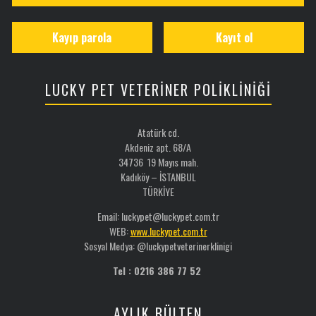
Kayıp parola
Kayıt ol
LUCKY PET VETERİNER POLİKLİNİĞİ
Atatürk cd.
Akdeniz apt. 68/A
34736 19 Mayıs mah.
Kadıköy – İSTANBUL
TÜRKİYE
Email: luckypet@luckypet.com.tr
WEB:
www.luckypet.com.tr
Sosyal Medya: @luckypetveterinerklinigi
Tel : 0216 386 77 52
AYLIK BÜLTEN