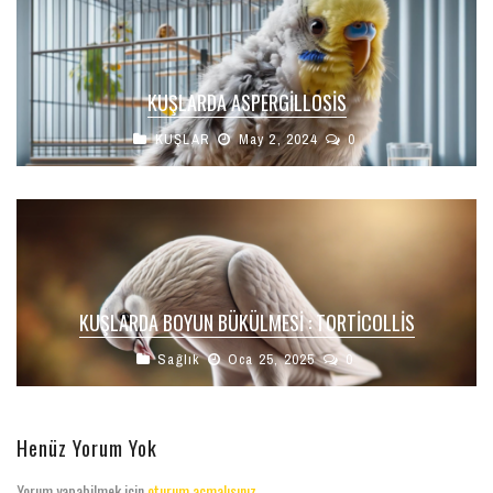
KUŞLARDA ASPERGILLOSIS
KUŞLAR
May 2, 2024
0
KUŞLARDA BOYUN BÜKÜLMESI : TORTİCOLLİS
Sağlık
Oca 25, 2025
0
Henüz Yorum Yok
Yorum yapabilmek için
oturum açmalısınız
.