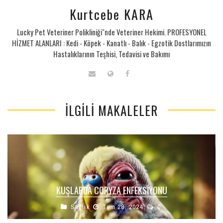
Kurtcebe KARA
Lucky Pet Veteriner Polikliniği"nde Veteriner Hekimi. PROFESYONEL
HİZMET ALANLARI : Kedi - Köpek - Kanatlı - Balık - Egzotik Dostlarımızın
Hastalıklarının Teşhisi, Tedavisi ve Bakımı
İLGILI MAKALELER
KUŞLARDA CORYZA ENFEKSIYONU
Sağlık
Tem 28, 2024
0