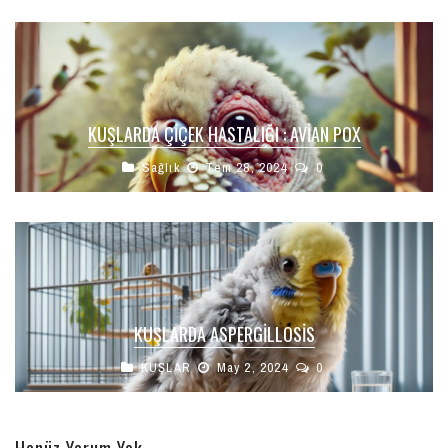
KUŞLARDA ÇIÇEK HASTALIĞI : AVİAN POX
Sağlık
Tem 28, 2024
0
KUŞLARDA ASPERGILLOSIS
KUŞLAR
May 2, 2024
0
Henüz Yorum Yok