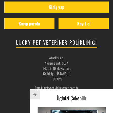
Giriş yap
Kayıp parola
Kayıt ol
LUCKY PET VETERİNER POLİKLİNİĞİ
Atatürk cd.
Akdeniz apt. 68/A
34736 19 Mayıs mah.
Kadıköy – İSTANBUL
TÜRKİYE
Email: luckypet@luckypet.com.tr
WEB:
www.luckypet.com.tr
İlginizi Çekebilir
Sosyal Medya: @luckypetveterinerklinigi
Tel : 0216 386 77 52