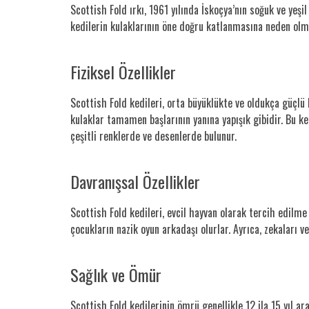
Scottish Fold ırkı, 1961 yılında İskoçya’nın soğuk ve yeş
kedilerin kulaklarının öne doğru katlanmasına neden olmuş
Fiziksel Özellikler
Scottish Fold kedileri, orta büyüklükte ve oldukça güçlü 
kulaklar tamamen başlarının yanına yapışık gibidir. Bu kedi
çeşitli renklerde ve desenlerde bulunur.
Davranışsal Özellikler
Scottish Fold kedileri, evcil hayvan olarak tercih edilme s
çocukların nazik oyun arkadaşı olurlar. Ayrıca, zekaları v
Sağlık ve Ömür
Scottish Fold kedilerinin ömrü genellikle 12 ila 15 yıl a