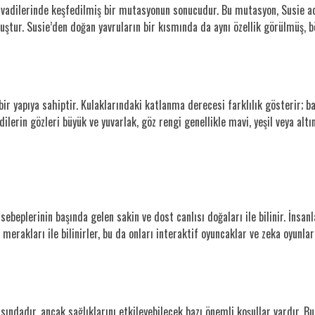
il vadilerinde keşfedilmiş bir mutasyonun sonucudur. Bu mutasyon, Susie ad
tur. Susie’den doğan yavruların bir kısmında da aynı özellik görülmüş, böy
bir yapıya sahiptir. Kulaklarındaki katlanma derecesi farklılık gösterir; b
lerin gözleri büyük ve yuvarlak, göz rengi genellikle mavi, yeşil veya altın 
ebeplerinin başında gelen sakin ve dost canlısı doğaları ile bilinir. İnsanla
e merakları ile bilinirler, bu da onları interaktif oyuncaklar ve zeka oyunl
rasındadır, ancak sağlıklarını etkileyebilecek bazı önemli koşullar vardır.