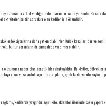
ri aynı zamanda artrit ve diğer eklem sorunlarına da yatkındır. Bu sorunla
sel aktiviteler, bu tür sorunları olan kediler için önemlidir.
kulak enfeksiyonlarına daha yatkın olabilirler. Kulak kanalları dar ve neml
ntrolü, bu tür sorunların önlenmesinde yardımcı olabilir.
tin oluşumuna neden olan genetik bir rahatsızlıktır. Bu kistler, böbrekler
 ortaya çıkar ve susuzluk, aşırı idrara çıkma, iştah kaybı ve kilo kaybını iç
ağlamış kedilerde yaygındır. Aşırı kilo, eklemler üzerinde baskı yaparak ar