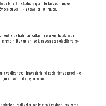
ında bir çiftlik kedisi sayesinde fark edilmiş ve
lece bu yeni ırkın temelleri atılmıştır.
azı kedilerde hafif bir katlanma olurken, bazılarında
sarısıdır. Tüy yapıları ise kısa veya uzun olabilir ve çok
rla ve diğer evcil hayvanlarla iyi geçinirler ve genellikle
arı için mükemmel adaylar yapar.
 Bu nedenle düzenli veteriner kontrolü ve doğru beslenme