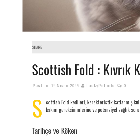
SHARE
Scottish Fold : Kıvrık 
Post on:
15 Nisan 2024
LuckyPet info
0
S
cottish Fold kedileri, karakteristik katlanmış kul
bakım gereksinimlerine ve potansiyel sağlık sorun
Tarihçe ve Köken