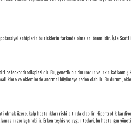
 potansiyel sahiplerin bu risklerin farkında olmaları önemlidir. İşte Scott
 biri osteokondrodisplazi’dir. Bu, genetik bir durumdur ve ırkın katlanm
rmalliklere ve eklemlerde anormal büyümeye neden olabilir. Bu durum, ekleml
ti olmak üzere, kalp hastalıkları riski altında olabilir. Hipertrofik kardiy
amasını zorlaştırabilir. Erken teşhis ve uygun tedavi, bu hastalığın yöne