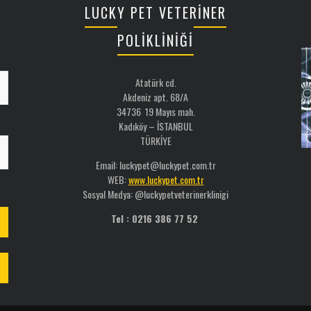
LUCKY PET VETERİNER
POLİKLİNİĞİ
Atatürk cd.
Akdeniz apt. 68/A
34736 19 Mayıs mah.
Kadıköy – İSTANBUL
TÜRKİYE
Email: luckypet@luckypet.com.tr
WEB:
www.luckypet.com.tr
Sosyal Medya: @luckypetveterinerklinigi
Tel : 0216 386 77 52