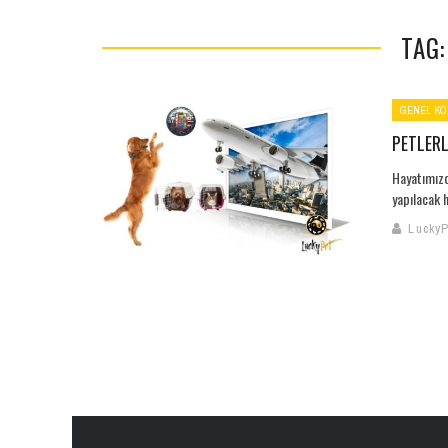
TAG:
GENEL KO
PETLER
Hayatımızd
yapılacak h
LuckyP