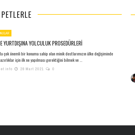
 PETLERLE
NULAR
LE YURTDIŞINA YOLCULUK PROSEDÜRLERI
a çok önemli bir konuma sahip olan minik dostlarımızın ülke değişiminde
azırlıklar için ilk ne yapılması gerektiğini bilmek ve ...
et info
28 Mart 2021
0