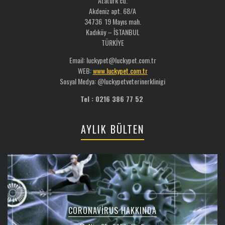
Atatürk cd.
Akdeniz apt. 68/A
34736 19 Mayıs mah.
Kadıköy – İSTANBUL
TÜRKİYE
Email: luckypet@luckypet.com.tr
WEB:
www.luckypet.com.tr
Sosyal Medya: @luckypetveterinerklinigi
Tel : 0216 386 77 52
AYLIK BÜLTEN
CORONAVIRUS HAKKINDA