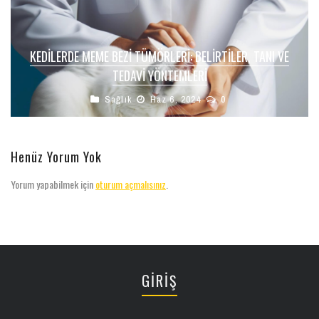
KEDILERDE MEME BEZI TÜMÖRLERI: BELIRTILER, TANI VE
TEDAVI YÖNTEMLERI
Sağlık
Haz 6, 2024
0
Henüz Yorum Yok
Yorum yapabilmek için
oturum açmalısınız
.
GİRİŞ