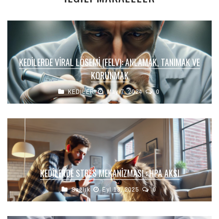
KEDILERDE VIRAL LÖSEMI (FELV): ANLAMAK, TANIMAK VE
KORUNMAK
KEDİLER
May 7, 2024
0
KEDILERDE STRES MEKANIZMASI : HPA AKSI
Sağlık
Eyl 13, 2025
0