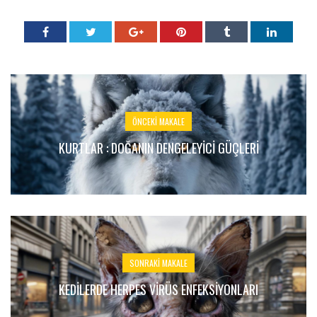
ÖNCEKI MAKALE
KURTLAR : DOĞANIN DENGELEYICI GÜÇLERI
SONRAKI MAKALE
KEDILERDE HERPES VIRÜS ENFEKSIYONLARI