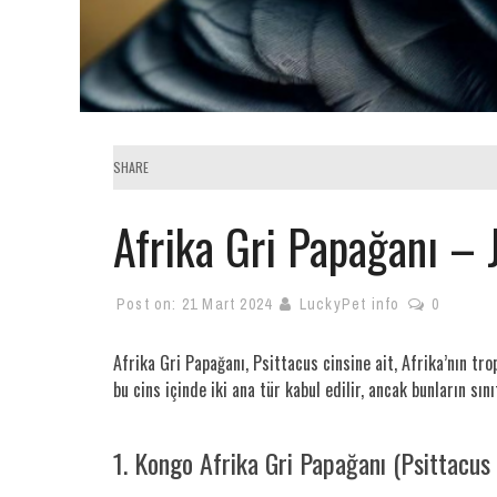
SHARE
Afrika Gri Papağanı –
Post on:
21 Mart 2024
LuckyPet info
0
Afrika Gri Papağanı, Psittacus cinsine ait, Afrika’nın tr
bu cins içinde iki ana tür kabul edilir, ancak bunların sı
1. Kongo Afrika Gri Papağanı (Psittacus 