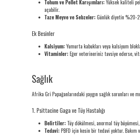
Tohum ve Pellet Karışımları:
Yüksek kaliteli pe
açabilir.
Taze Meyve ve Sebzeler:
Günlük diyetin %20-25’i
Ek Besinler
Kalsiyum:
Yumurta kabukları veya kalsiyum blokla
Vitaminler:
Eğer veterineriniz tavsiye ederse, vit
Sağlık
Afrika Gri Papağanlarındaki yaygın sağlık sorunları ve m
1. Psittacine Gaga ve Tüy Hastalığı
Belirtiler:
Tüy dökülmesi, anormal tüy büyümesi, 
Tedavi:
PBFD için kesin bir tedavi yoktur. Bakım ve