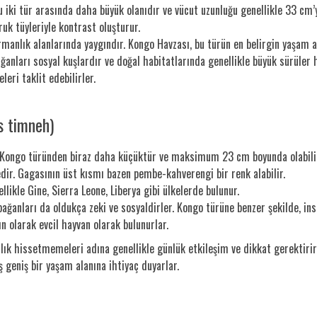
iki tür arasında daha büyük olanıdır ve vücut uzunluğu genellikle 33 cm’ye
yruk tüyleriyle kontrast oluşturur.
rmanlık alanlarında yaygındır. Kongo Havzası, bu türün en belirgin yaşam al
anları sosyal kuşlardır ve doğal habitatlarında genellikle büyük sürüler h
leri taklit edebilirler.
s timneh)
Kongo türünden biraz daha küçüktür ve maksimum 23 cm boyunda olabilir. 
edir. Gagasının üst kısmı bazen pembe-kahverengi bir renk alabilir.
llikle Gine, Sierra Leone, Liberya gibi ülkelerde bulunur.
ğanları da oldukça zeki ve sosyaldirler. Kongo türüne benzer şekilde, ins
n olarak evcil hayvan olarak bulunurlar.
ızlık hissetmemeleri adına genellikle günlük etkileşim ve dikkat gerektirir.
ş geniş bir yaşam alanına ihtiyaç duyarlar.