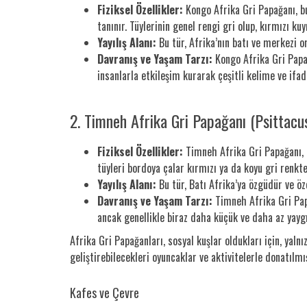
Fiziksel Özellikler:
Kongo Afrika Gri Papağanı, bu 
tanınır. Tüylerinin genel rengi gri olup, kırmızı ku
Yayılış Alanı:
Bu tür, Afrika’nın batı ve merkezi o
Davranış ve Yaşam Tarzı:
Kongo Afrika Gri Papağ
insanlarla etkileşim kurarak çeşitli kelime ve ifade
2. Timneh Afrika Gri Papağanı (Psittacu
Fiziksel Özellikler:
Timneh Afrika Gri Papağanı, 
tüyleri bordoya çalar kırmızı ya da koyu gri renkt
Yayılış Alanı:
Bu tür, Batı Afrika’ya özgüdür ve öze
Davranış ve Yaşam Tarzı:
Timneh Afrika Gri Papa
ancak genellikle biraz daha küçük ve daha az yaygı
Afrika Gri Papağanları, sosyal kuşlar oldukları için, yaln
geliştirebilecekleri oyuncaklar ve aktivitelerle donatılmı
Kafes ve Çevre