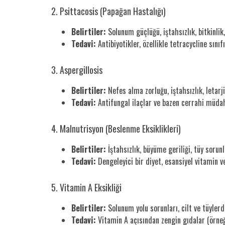
2. Psittacosis (Papağan Hastalığı)
Belirtiler:
Solunum güçlüğü, iştahsızlık, bitkinlik,
Tedavi:
Antibiyotikler, özellikle tetracycline sınıf
3. Aspergillosis
Belirtiler:
Nefes alma zorluğu, iştahsızlık, letarj
Tedavi:
Antifungal ilaçlar ve bazen cerrahi müdah
4. Malnutrisyon (Beslenme Eksiklikleri)
Belirtiler:
İştahsızlık, büyüme geriliği, tüy sorunla
Tedavi:
Dengeleyici bir diyet, esansiyel vitamin ve
5. Vitamin A Eksikliği
Belirtiler:
Solunum yolu sorunları, cilt ve tüylerd
Tedavi:
Vitamin A açısından zengin gıdalar (örneğin